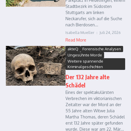
Parkplatz in Hedelfingen, einem
Stadtbezirk im Südosten
Stuttgarts am linken
Neckarufer, sich auf die Suche
nach Bierdosen...
Isabella Mueller
Juli 24, 2026
Read More
akteQ
Forensische Analysen
Ungesühnte Morde
Weitere spannende
Kriminalgeschichten
Der 132 Jahre alte
Schädel
Eines der spektakulärsten
Verbrechen im viktorianischen
Zeitalter war der Mord an der
55 Jahre alten Witwe Julia
Martha Thomas, deren Schädel
erst 132 Jahre später gefunden
wurde. Diese war am 22. Mär...