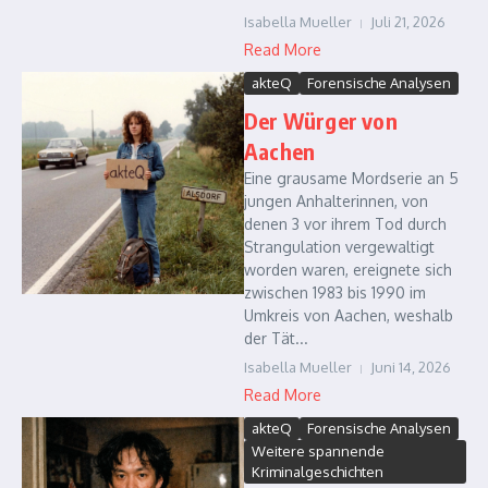
Isabella Mueller
Juli 21, 2026
Read More
akteQ
Forensische Analysen
Der Würger von
Aachen
Eine grausame Mordserie an 5
jungen Anhalterinnen, von
denen 3 vor ihrem Tod durch
Strangulation vergewaltigt
worden waren, ereignete sich
zwischen 1983 bis 1990 im
Umkreis von Aachen, weshalb
der Tät...
Isabella Mueller
Juni 14, 2026
Read More
akteQ
Forensische Analysen
Weitere spannende
Kriminalgeschichten