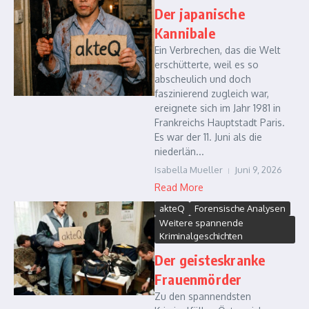
Der japanische
Kannibale
Ein Verbrechen, das die Welt
erschütterte, weil es so
abscheulich und doch
faszinierend zugleich war,
ereignete sich im Jahr 1981 in
Frankreichs Hauptstadt Paris.
Es war der 11. Juni als die
niederlän...
Isabella Mueller
Juni 9, 2026
Read More
akteQ
Forensische Analysen
Weitere spannende
Kriminalgeschichten
Der geisteskranke
Frauenmörder
Zu den spannendsten