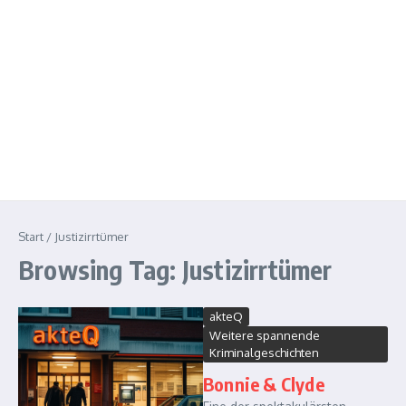
Start
/
Justizirrtümer
Browsing Tag: Justizirrtümer
akteQ
Weitere spannende
Kriminalgeschichten
Bonnie & Clyde