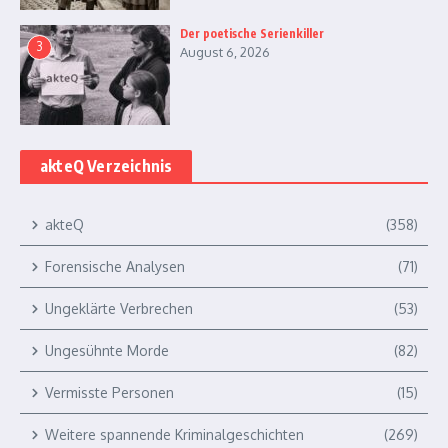
Der poetische Serienkiller
3
August 6, 2026
akteQ Verzeichnis
akteQ
(358)
Forensische Analysen
(71)
Ungeklärte Verbrechen
(53)
Ungesühnte Morde
(82)
Vermisste Personen
(15)
Weitere spannende Kriminalgeschichten
(269)