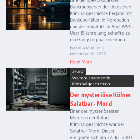
Eine der spektakulärsten
Bankraubserien der deutschen
Kriminalgeschichte begann mit
Banküberfällen in Nordbaden
und der Südpfalz im April 1995.
Über 15 Jahre lang schaffte es
ein Gangsterpaar unerkann...
Isabella Mueller
November 10, 2025
Read More
akteQ
Weitere spannende
Kriminalgeschichten
Der mysteriöse Kölner
Salatbar- Mord
Einer der mysteriösesten
Morde in der Kölner
Kriminalgeschichte war der
Salatbar-Mord. Dieser
ereignete sich am 22. Juli 2007