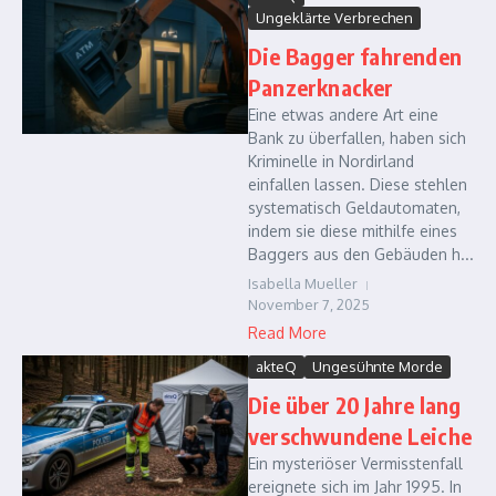
Ungeklärte Verbrechen
Die Bagger fahrenden
Panzerknacker
Eine etwas andere Art eine
Bank zu überfallen, haben sich
Kriminelle in Nordirland
einfallen lassen. Diese stehlen
systematisch Geldautomaten,
indem sie diese mithilfe eines
Baggers aus den Gebäuden h...
Isabella Mueller
November 7, 2025
Read More
akteQ
Ungesühnte Morde
Die über 20 Jahre lang
verschwundene Leiche
Ein mysteriöser Vermisstenfall
ereignete sich im Jahr 1995. In