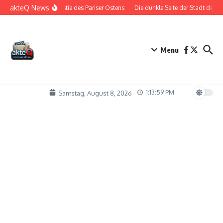
Zum Inhalt springen
akteQ News
Die Bestie des Pariser Ostens
Die dunkle Seite der Stadt der Li
Menu
1:13:59 PM
Samstag, August 8, 2026