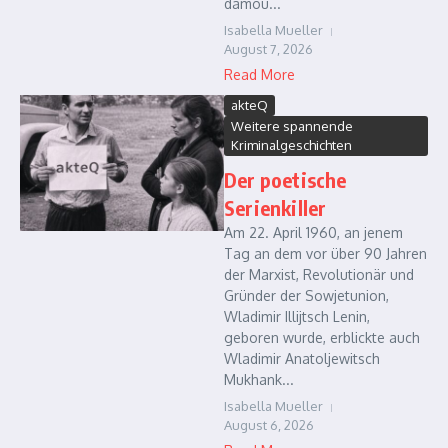
dámou...
Isabella Mueller
August 7, 2026
Read More
akteQ
Weitere spannende
Kriminalgeschichten
Der poetische
Serienkiller
Am 22. April 1960, an jenem
Tag an dem vor über 90 Jahren
der Marxist, Revolutionär und
Gründer der Sowjetunion,
Wladimir Illijtsch Lenin,
geboren wurde, erblickte auch
Wladimir Anatoljewitsch
Mukhank...
Isabella Mueller
August 6, 2026