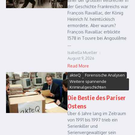
Einer der größten Verbrecher in
der Geschichte Frankreichs war
François Ravaillac, der König
Heinrich IV. heimtückisch
ermordete. Aber warum?
François Ravaillac erblickte
1578 in Touvre bei Angoulême
...
Isabella Mueller
August 9, 2026
Read More
akteQ
Forensische Analysen
Weitere spannende
Kriminalgeschichten
Die Bestie des Pariser
Ostens
Über 6 Jahre lang im Zeitraum
von 1991 bis 1997 trieb ein
Serienkiller und
Serienvergewaltiger sein