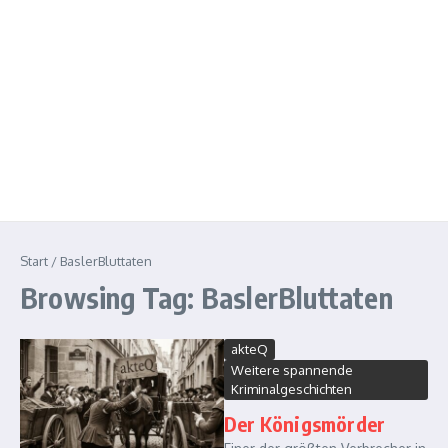
Start
/
BaslerBluttaten
Browsing Tag: BaslerBluttaten
akteQ
Weitere spannende
Kriminalgeschichten
Der Königsmörder