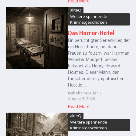
Read More
akteQ
Weitere spannende
Kriminalgeschichten
Das Horror-Hotel
Ein berüchtigter Serienkiller, der
ein Hotel baute, um darin
Frauen zu foltern, war Herrman
Webster Mudgett, besser
bekannt als Henry Howard
Holmes. Dieser Mann, der
tagsüber den sympathischen
Hotelie...
Isabella Mueller
August 5, 2026
Read More
akteQ
Weitere spannende
Kriminalgeschichten