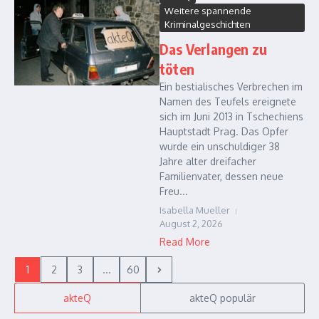
Weitere spannende
Kriminalgeschichten
Das Verlangen zu
töten
Ein bestialisches Verbrechen im
Namen des Teufels ereignete
sich im Juni 2013 in Tschechiens
Hauptstadt Prag. Das Opfer
wurde ein unschuldiger 38
Jahre alter dreifacher
Familienvater, dessen neue
Freu...
Isabella Mueller
August 2, 2026
Read More
1
2
3
...
60
akteQ
akteQ populär