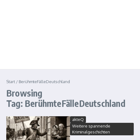
Start
/
BerühmteFälleDeutschland
Browsing
Tag: BerühmteFälleDeutschland
akteQ
Weitere spannende
Kriminalgeschichten