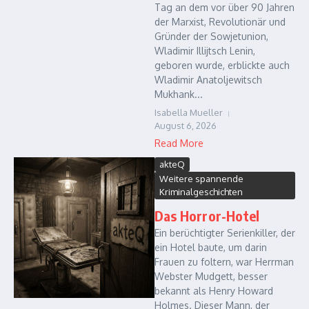
Tag an dem vor über 90 Jahren
der Marxist, Revolutionär und
Gründer der Sowjetunion,
Wladimir Illijtsch Lenin,
geboren wurde, erblickte auch
Wladimir Anatoljewitsch
Mukhank...
Isabella Mueller
August 6, 2026
Read More
akteQ
Weitere spannende
Kriminalgeschichten
Das Horror-Hotel
Ein berüchtigter Serienkiller, der
ein Hotel baute, um darin
Frauen zu foltern, war Herrman
Webster Mudgett, besser
bekannt als Henry Howard
Holmes. Dieser Mann, der