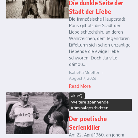
Die dunkle Seite der
Stadt der Liebe
Die französische Hauptstadt
Paris gilt als die Stadt der
Liebe schlechthin, an deren
Wahrzeichen, dem legendären
Eiffelturm sich schon unzählige
Liebende die ewige Liebe
schworen. Doch „la ville
dámou...
Isabella Mueller
August 7, 2026
Read More
akteQ
Weitere spannende
Kriminalgeschichten
Der poetische
Serienkiller
Am 22. April 1960, an jenem