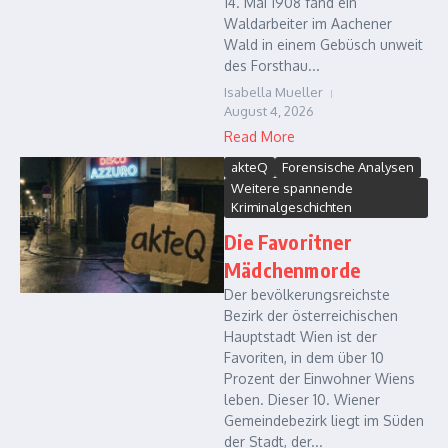
14. Mai 1908 fand ein
Waldarbeiter im Aachener
Wald in einem Gebüsch unweit
des Forsthau...
Isabella Mueller
August 4, 2026
Read More
akteQ
Forensische Analysen
Weitere spannende
Kriminalgeschichten
Die Favoritner
Mädchenmorde
Der bevölkerungsreichste
Bezirk der österreichischen
Hauptstadt Wien ist der
Favoriten, in dem über 10
Prozent der Einwohner Wiens
leben. Dieser 10. Wiener
Gemeindebezirk liegt im Süden
der Stadt, der...