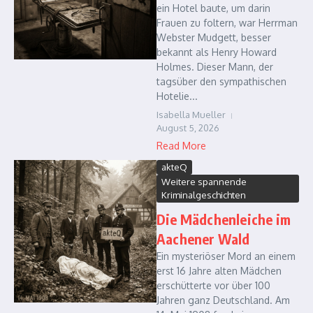
ein Hotel baute, um darin
Frauen zu foltern, war Herrman
Webster Mudgett, besser
bekannt als Henry Howard
Holmes. Dieser Mann, der
tagsüber den sympathischen
Hotelie...
Isabella Mueller
August 5, 2026
Read More
akteQ
Weitere spannende
Kriminalgeschichten
Die Mädchenleiche im
Aachener Wald
Ein mysteriöser Mord an einem
erst 16 Jahre alten Mädchen
erschütterte vor über 100
Jahren ganz Deutschland. Am