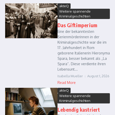
akteQ
Weitere spannende
Kriminalgeschichten
Das Giftimperium
Eine der bekanntesten
Serienmörderinnen in der
Kriminalgeschichte war die im
17. Jahrhundert in Rom
geborene Italienerin Hieronyma
Spara, besser bekannt als „La
Spara“. Diese verdiente ihren
Lebensunt...
Isabella Mueller
August 1, 2026
Read More
akteQ
Weitere spannende
Kriminalgeschichten
Lebendig kastriert