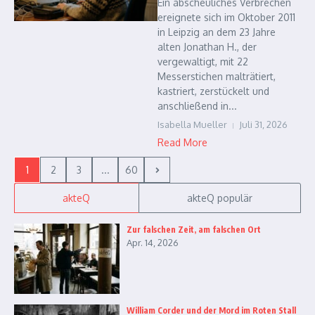
Ein abscheuliches Verbrechen
ereignete sich im Oktober 2011
in Leipzig an dem 23 Jahre
alten Jonathan H., der
vergewaltigt, mit 22
Messerstichen malträtiert,
kastriert, zerstückelt und
anschließend in...
Isabella Mueller
Juli 31, 2026
Read More
1
2
3
...
60
akteQ
akteQ populär
Zur falschen Zeit, am falschen Ort
Apr. 14, 2026
William Corder und der Mord im Roten Stall