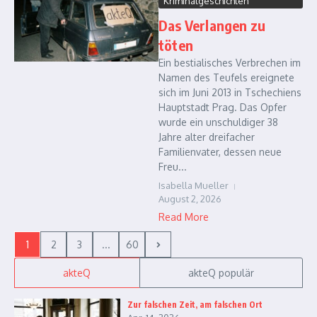
Kriminalgeschichten
Das Verlangen zu
töten
Ein bestialisches Verbrechen im
Namen des Teufels ereignete
sich im Juni 2013 in Tschechiens
Hauptstadt Prag. Das Opfer
wurde ein unschuldiger 38
Jahre alter dreifacher
Familienvater, dessen neue
Freu...
Isabella Mueller
August 2, 2026
Read More
1
2
3
...
60
akteQ
akteQ populär
Zur falschen Zeit, am falschen Ort