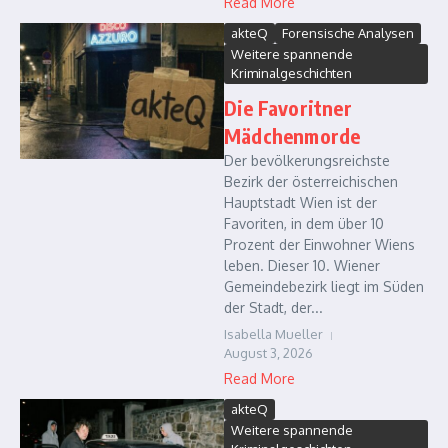
Read More
akteQ
Forensische Analysen
Weitere spannende
Kriminalgeschichten
Die Favoritner
Mädchenmorde
Der bevölkerungsreichste
Bezirk der österreichischen
Hauptstadt Wien ist der
Favoriten, in dem über 10
Prozent der Einwohner Wiens
leben. Dieser 10. Wiener
Gemeindebezirk liegt im Süden
der Stadt, der...
Isabella Mueller
August 3, 2026
Read More
akteQ
Weitere spannende