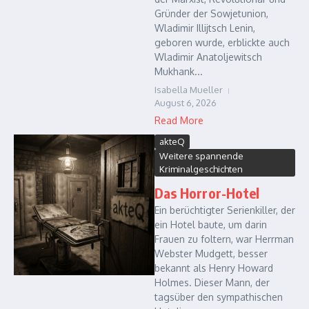
Gründer der Sowjetunion,
Wladimir Illijtsch Lenin,
geboren wurde, erblickte auch
Wladimir Anatoljewitsch
Mukhank...
Isabella Mueller
August 6, 2026
Read More
akteQ
Weitere spannende
Kriminalgeschichten
Das Horror-Hotel
Ein berüchtigter Serienkiller, der
ein Hotel baute, um darin
Frauen zu foltern, war Herrman
Webster Mudgett, besser
bekannt als Henry Howard
Holmes. Dieser Mann, der
tagsüber den sympathischen