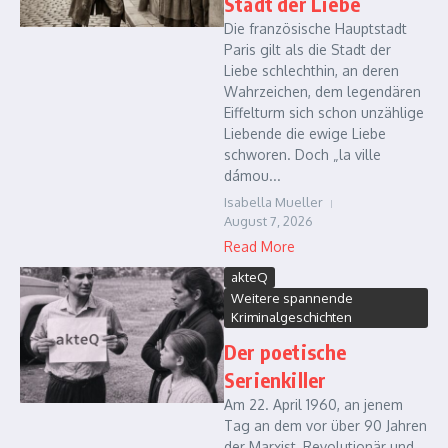
Stadt der Liebe
Die französische Hauptstadt
Paris gilt als die Stadt der
Liebe schlechthin, an deren
Wahrzeichen, dem legendären
Eiffelturm sich schon unzählige
Liebende die ewige Liebe
schworen. Doch „la ville
dámou...
Isabella Mueller
August 7, 2026
Read More
akteQ
Weitere spannende
Kriminalgeschichten
Der poetische
Serienkiller
Am 22. April 1960, an jenem
Tag an dem vor über 90 Jahren
der Marxist, Revolutionär und