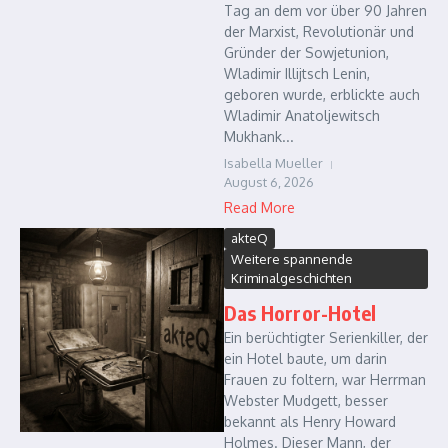
Tag an dem vor über 90 Jahren
der Marxist, Revolutionär und
Gründer der Sowjetunion,
Wladimir Illijtsch Lenin,
geboren wurde, erblickte auch
Wladimir Anatoljewitsch
Mukhank...
Isabella Mueller
August 6, 2026
Read More
akteQ
Weitere spannende
Kriminalgeschichten
Das Horror-Hotel
Ein berüchtigter Serienkiller, der
ein Hotel baute, um darin
Frauen zu foltern, war Herrman
Webster Mudgett, besser
bekannt als Henry Howard
Holmes. Dieser Mann, der