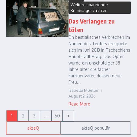
Weitere spannende
Kriminalgeschichten
Das Verlangen zu
töten
Ein bestialisches Verbrechen im
Namen des Teufels ereignete
sich im Juni 2013 in Tschechiens
Hauptstadt Prag. Das Opfer
wurde ein unschuldiger 38
Jahre alter dreifacher
Familienvater, dessen neue
Freu...
Isabella Mueller
August 2, 2026
Read More
1
2
3
...
60
akteQ
akteQ populär