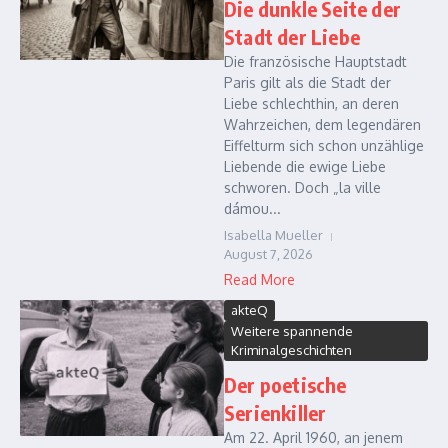
Die dunkle Seite der
Stadt der Liebe
Die französische Hauptstadt
Paris gilt als die Stadt der
Liebe schlechthin, an deren
Wahrzeichen, dem legendären
Eiffelturm sich schon unzählige
Liebende die ewige Liebe
schworen. Doch „la ville
dámou...
Isabella Mueller
August 7, 2026
Read More
akteQ
Weitere spannende
Kriminalgeschichten
Der poetische
Serienkiller
Am 22. April 1960, an jenem