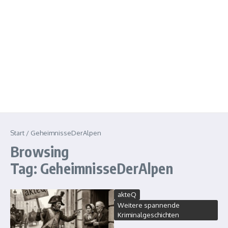
Start
/
GeheimnisseDerAlpen
Browsing
Tag: GeheimnisseDerAlpen
akteQ
Weitere spannende
Kriminalgeschichten