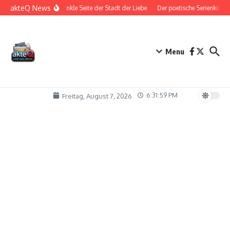
Zum Inhalt springen
akteQ News
Die dunkle Seite der Stadt der Liebe
Der poetische Serienkiller
Menu
6:31:59 PM
Freitag, August 7, 2026