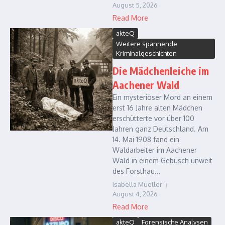
August 5, 2026
Read More
akteQ
Weitere spannende
Kriminalgeschichten
Die Mädchenleiche im
Aachener Wald
Ein mysteriöser Mord an einem
erst 16 Jahre alten Mädchen
erschütterte vor über 100
Jahren ganz Deutschland. Am
14. Mai 1908 fand ein
Waldarbeiter im Aachener
Wald in einem Gebüsch unweit
des Forsthau...
Isabella Mueller
August 4, 2026
Read More
akteQ
Forensische Analysen