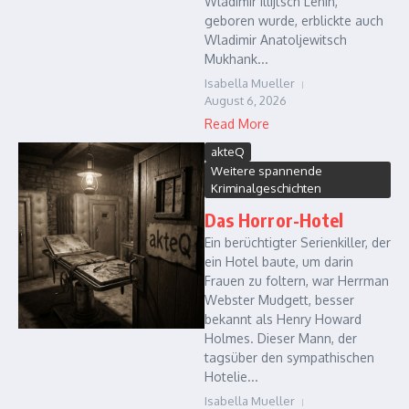
Wladimir Illijtsch Lenin,
geboren wurde, erblickte auch
Wladimir Anatoljewitsch
Mukhank...
Isabella Mueller
August 6, 2026
Read More
akteQ
Weitere spannende
Kriminalgeschichten
Das Horror-Hotel
Ein berüchtigter Serienkiller, der
ein Hotel baute, um darin
Frauen zu foltern, war Herrman
Webster Mudgett, besser
bekannt als Henry Howard
Holmes. Dieser Mann, der
tagsüber den sympathischen
Hotelie...
Isabella Mueller