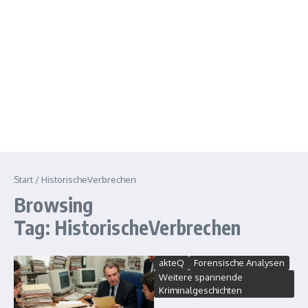
Start
/
HistorischeVerbrechen
Browsing
Tag: HistorischeVerbrechen
akteQ
Forensische Analysen
Weitere spannende
Kriminalgeschichten