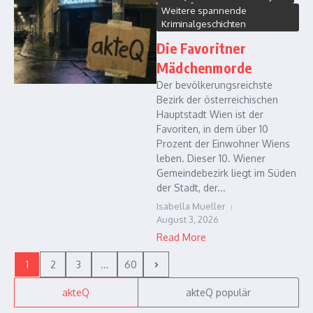
Weitere spannende
Kriminalgeschichten
Die Favoritner
Mädchenmorde
Der bevölkerungsreichste
Bezirk der österreichischen
Hauptstadt Wien ist der
Favoriten, in dem über 10
Prozent der Einwohner Wiens
leben. Dieser 10. Wiener
Gemeindebezirk liegt im Süden
der Stadt, der...
Isabella Mueller
August 3, 2026
Read More
1
2
3
...
60
akteQ
akteQ populär