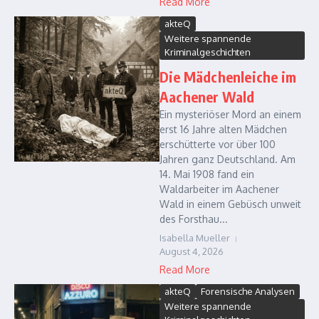
Read More
akteQ
Weitere spannende
Kriminalgeschichten
Die Mädchenleiche im
Aachener Wald
Ein mysteriöser Mord an einem
erst 16 Jahre alten Mädchen
erschütterte vor über 100
Jahren ganz Deutschland. Am
14. Mai 1908 fand ein
Waldarbeiter im Aachener
Wald in einem Gebüsch unweit
des Forsthau...
Isabella Mueller
August 4, 2026
Read More
akteQ
Forensische Analysen
Weitere spannende