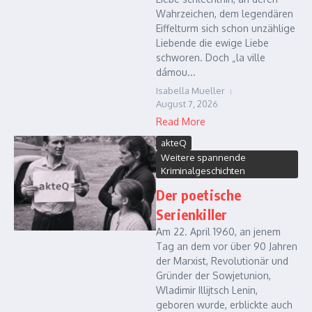
Wahrzeichen, dem legendären
Eiffelturm sich schon unzählige
Liebende die ewige Liebe
schworen. Doch „la ville
dámou...
Isabella Mueller
August 7, 2026
Read More
akteQ
Weitere spannende
Kriminalgeschichten
Der poetische
Serienkiller
Am 22. April 1960, an jenem
Tag an dem vor über 90 Jahren
der Marxist, Revolutionär und
Gründer der Sowjetunion,
Wladimir Illijtsch Lenin,
geboren wurde, erblickte auch