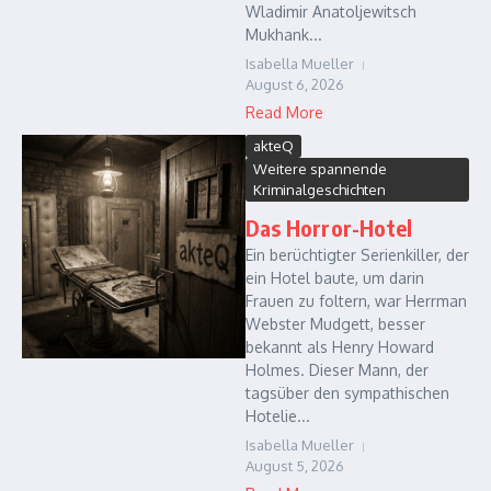
Wladimir Anatoljewitsch
Mukhank...
Isabella Mueller
August 6, 2026
Read More
akteQ
Weitere spannende
Kriminalgeschichten
Das Horror-Hotel
Ein berüchtigter Serienkiller, der
ein Hotel baute, um darin
Frauen zu foltern, war Herrman
Webster Mudgett, besser
bekannt als Henry Howard
Holmes. Dieser Mann, der
tagsüber den sympathischen
Hotelie...
Isabella Mueller
August 5, 2026