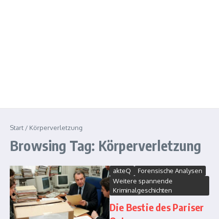
Start
/
Körperverletzung
Browsing Tag: Körperverletzung
akteQ
Forensische Analysen
Weitere spannende
Kriminalgeschichten
Die Bestie des Pariser