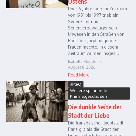
Ostens
Über 6 Jahre lang im Zeitraum
von 1991 bis 1997 trieb ein
Serienkiller und
Serienvergewaltiger sein
Unwesen in den Straßen von
Paris, der Jagd auf junge
Frauen machte. In diesem
Zeitraum wurden insges...
Isabella Mueller
August 8, 2026
Read More
akteQ
Weitere spannende
Kriminalgeschichten
Die dunkle Seite der
Stadt der Liebe
Die französische Hauptstadt
Paris gilt als die Stadt der
Liebe schlechthin, an deren