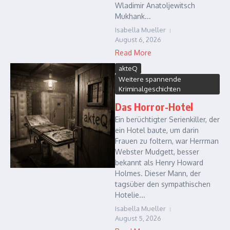
Wladimir Anatoljewitsch
Mukhank...
Isabella Mueller
August 6, 2026
Read More
akteQ
Weitere spannende
Kriminalgeschichten
Das Horror-Hotel
Ein berüchtigter Serienkiller, der
ein Hotel baute, um darin
Frauen zu foltern, war Herrman
Webster Mudgett, besser
bekannt als Henry Howard
Holmes. Dieser Mann, der
tagsüber den sympathischen
Hotelie...
Isabella Mueller
August 5, 2026