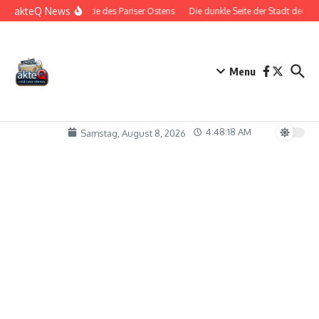
Zum Inhalt springen
akteQ News
Die Bestie des Pariser Ostens
Die dunkle Seite der Stadt der Lie
Menu
4:48:19 AM
Samstag, August 8, 2026