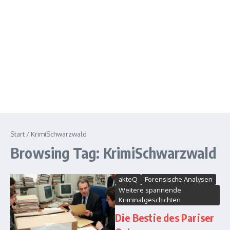
Start
/
KrimiSchwarzwald
Browsing Tag: KrimiSchwarzwald
akteQ
Forensische Analysen
Weitere spannende
Kriminalgeschichten
Die Bestie des Pariser