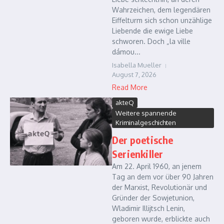
Wahrzeichen, dem legendären
Eiffelturm sich schon unzählige
Liebende die ewige Liebe
schworen. Doch „la ville
dámou...
Isabella Mueller
August 7, 2026
Read More
akteQ
Weitere spannende
Kriminalgeschichten
Der poetische
Serienkiller
Am 22. April 1960, an jenem
Tag an dem vor über 90 Jahren
der Marxist, Revolutionär und
Gründer der Sowjetunion,
Wladimir Illijtsch Lenin,
geboren wurde, erblickte auch