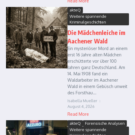
Read More
akteQ
Weitere spannende
Kriminalgeschichten
Die Mädchenleiche im
Aachener Wald
Ein mysteriöser Mord an einem
erst 16 Jahre alten Mädchen
erschütterte vor über 100
Jahren ganz Deutschland. Am
14. Mai 1908 fand ein
Waldarbeiter im Aachener
Wald in einem Gebüsch unweit
des Forsthau...
Isabella Mueller
August 4, 2026
Read More
akteQ
Forensische Analysen
Weitere spannende