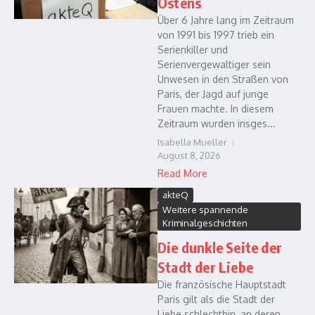
Ostens
Über 6 Jahre lang im Zeitraum
von 1991 bis 1997 trieb ein
Serienkiller und
Serienvergewaltiger sein
Unwesen in den Straßen von
Paris, der Jagd auf junge
Frauen machte. In diesem
Zeitraum wurden insges...
Isabella Mueller
August 8, 2026
Read More
akteQ
Weitere spannende
Kriminalgeschichten
Die dunkle Seite der
Stadt der Liebe
Die französische Hauptstadt
Paris gilt als die Stadt der
Liebe schlechthin, an deren