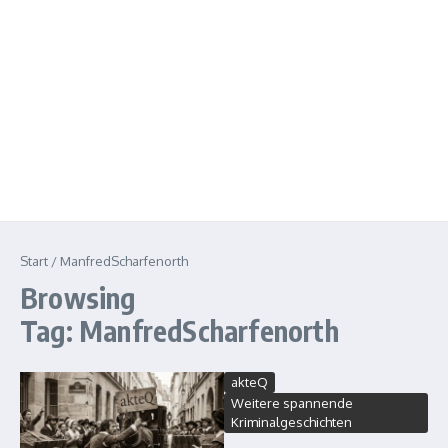
Start
/
ManfredScharfenorth
Browsing
Tag: ManfredScharfenorth
akteQ
Weitere spannende
Kriminalgeschichten