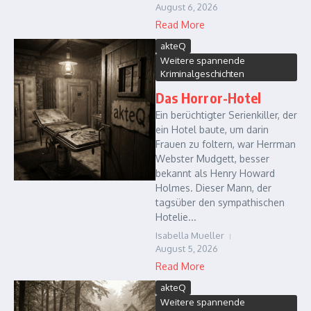
August 6, 2026
Read More
akteQ
Weitere spannende
Kriminalgeschichten
Das Horror-Hotel
Ein berüchtigter Serienkiller, der
ein Hotel baute, um darin
Frauen zu foltern, war Herrman
Webster Mudgett, besser
bekannt als Henry Howard
Holmes. Dieser Mann, der
tagsüber den sympathischen
Hotelie...
Isabella Mueller
August 5, 2026
Read More
akteQ
Weitere spannende