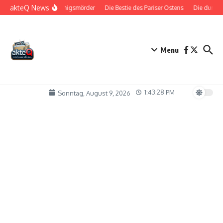
Zum Inhalt springen
akteQ News
Der Königsmörder
Die Bestie des Pariser Ostens
Die dunkle 
Menu
1:43:28 PM
Sonntag, August 9, 2026