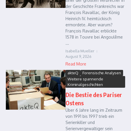
Einer der größten Verbrecher in
der Geschichte Frankreichs war
François Ravaillac, der König
Heinrich IV. heimtückisch
ermordete. Aber warum?
François Ravaillac erblickte
1578 in Touvre bei Angoulême
...
Isabella Mueller
August 9, 2026
Read More
akteQ
Forensische Analysen
Weitere spannende
Kriminalgeschichten
Die Bestie des Pariser
Ostens
Über 6 Jahre lang im Zeitraum
von 1991 bis 1997 trieb ein
Serienkiller und
Serienvergewaltiger sein