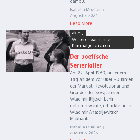
dámou...
Isabella Mueller
August 7, 2026
Read More
akteQ
Weitere spannende
Kriminalgeschichten
Der poetische
Serienkiller
Am 22. April 1960, an jenem
Tag an dem vor über 90 Jahren
der Marxist, Revolutionär und
Gründer der Sowjetunion,
Wladimir Illijtsch Lenin,
geboren wurde, erblickte auch
Wladimir Anatoljewitsch
Mukhank...
Isabella Mueller
August 6, 2026