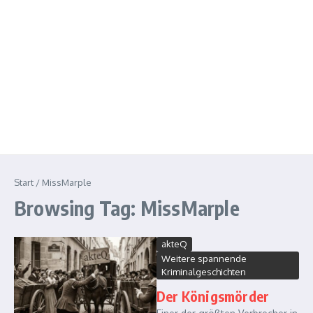
Start
/
MissMarple
Browsing Tag: MissMarple
akteQ
Weitere spannende
Kriminalgeschichten
Der Königsmörder