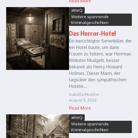
Read More
akteQ
Weitere spannende
Kriminalgeschichten
Das Horror-Hotel
Ein berüchtigter Serienkiller, der
ein Hotel baute, um darin
Frauen zu foltern, war Herrman
Webster Mudgett, besser
bekannt als Henry Howard
Holmes. Dieser Mann, der
tagsüber den sympathischen
Hotelie...
Isabella Mueller
August 5, 2026
Read More
akteQ
Weitere spannende
Kriminalgeschichten