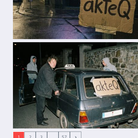
1
2
3
...
57