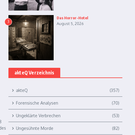
Das Horror-Hotel
3
August 5, 2026
akteQ Verzeichnis
akteQ
(357)
Forensische Analysen
(70)
Ungeklärte Verbrechen
(53)
8
des
Ungesühnte Morde
(82)