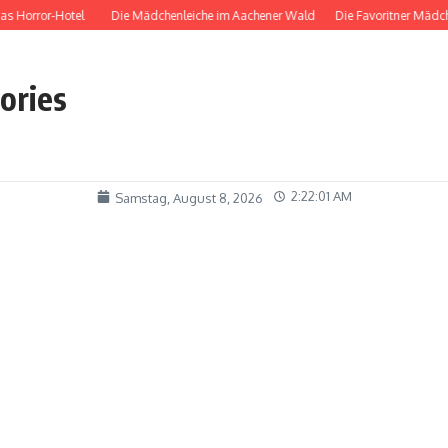
orror-Hotel
Die Mädchenleiche im Aachener Wald
Die Favoritner Mädchen
tories
2:22:02 AM
Samstag, August 8, 2026