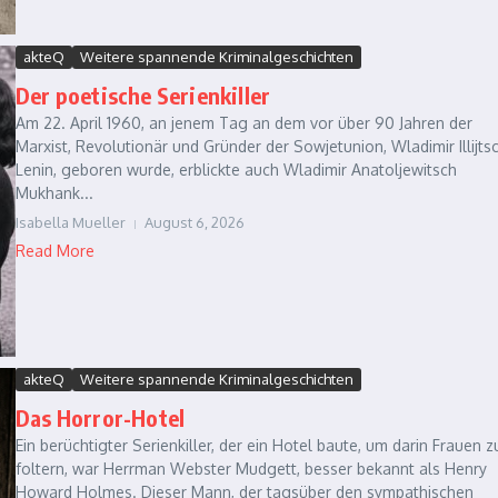
akteQ
Weitere spannende Kriminalgeschichten
Der poetische Serienkiller
Am 22. April 1960, an jenem Tag an dem vor über 90 Jahren der
Marxist, Revolutionär und Gründer der Sowjetunion, Wladimir Illijts
Lenin, geboren wurde, erblickte auch Wladimir Anatoljewitsch
Mukhank...
Isabella Mueller
August 6, 2026
Read More
akteQ
Weitere spannende Kriminalgeschichten
Das Horror-Hotel
Ein berüchtigter Serienkiller, der ein Hotel baute, um darin Frauen z
foltern, war Herrman Webster Mudgett, besser bekannt als Henry
Howard Holmes. Dieser Mann, der tagsüber den sympathischen