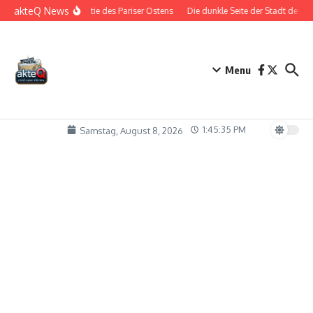
Zum Inhalt springen
akteQ News
Die Bestie des Pariser Ostens
Die dunkle Seite der Stadt der Lie
Menu
1:45:35 PM
Samstag, August 8, 2026