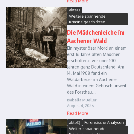
Read More
akteQ
Weitere spannende
Kriminalgeschichten
Die Mädchenleiche im
Aachener Wald
Ein mysteriöser Mord an einem
erst 16 Jahre alten Mädchen
erschütterte vor über 100
Jahren ganz Deutschland. Am
14. Mai 1908 fand ein
Waldarbeiter im Aachener
Wald in einem Gebüsch unweit
des Forsthau...
Isabella Mueller
August 4, 2026
Read More
akteQ
Forensische Analysen
Weitere spannende