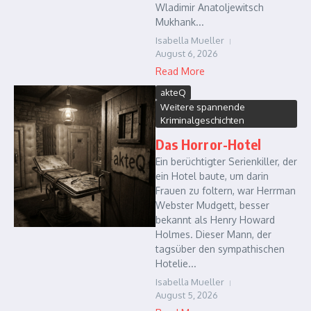
Wladimir Anatoljewitsch
Mukhank...
Isabella Mueller
August 6, 2026
Read More
akteQ
Weitere spannende
Kriminalgeschichten
Das Horror-Hotel
Ein berüchtigter Serienkiller, der
ein Hotel baute, um darin
Frauen zu foltern, war Herrman
Webster Mudgett, besser
bekannt als Henry Howard
Holmes. Dieser Mann, der
tagsüber den sympathischen
Hotelie...
Isabella Mueller
August 5, 2026