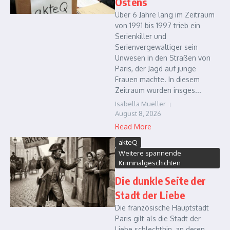
Ostens
Über 6 Jahre lang im Zeitraum
von 1991 bis 1997 trieb ein
Serienkiller und
Serienvergewaltiger sein
Unwesen in den Straßen von
Paris, der Jagd auf junge
Frauen machte. In diesem
Zeitraum wurden insges...
Isabella Mueller
August 8, 2026
Read More
akteQ
Weitere spannende
Kriminalgeschichten
Die dunkle Seite der
Stadt der Liebe
Die französische Hauptstadt
Paris gilt als die Stadt der
Liebe schlechthin, an deren