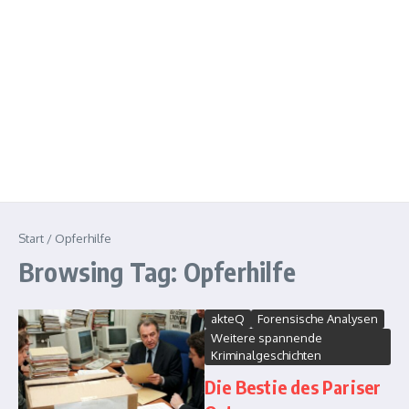
Start
/
Opferhilfe
Browsing Tag: Opferhilfe
akteQ
Forensische Analysen
Weitere spannende
Kriminalgeschichten
Die Bestie des Pariser