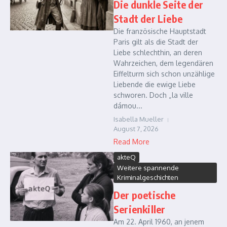
Die dunkle Seite der
Stadt der Liebe
Die französische Hauptstadt
Paris gilt als die Stadt der
Liebe schlechthin, an deren
Wahrzeichen, dem legendären
Eiffelturm sich schon unzählige
Liebende die ewige Liebe
schworen. Doch „la ville
dámou...
Isabella Mueller
August 7, 2026
Read More
akteQ
Weitere spannende
Kriminalgeschichten
Der poetische
Serienkiller
Am 22. April 1960, an jenem