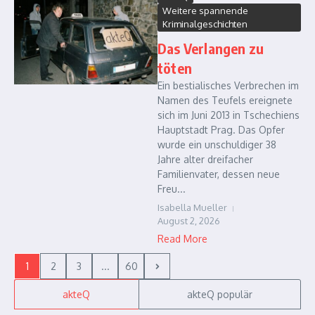
Weitere spannende
Kriminalgeschichten
Das Verlangen zu
töten
Ein bestialisches Verbrechen im
Namen des Teufels ereignete
sich im Juni 2013 in Tschechiens
Hauptstadt Prag. Das Opfer
wurde ein unschuldiger 38
Jahre alter dreifacher
Familienvater, dessen neue
Freu...
Isabella Mueller
August 2, 2026
Read More
1
2
3
...
60
akteQ
akteQ populär