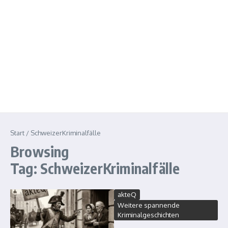
Start
/
SchweizerKriminalfälle
Browsing
Tag: SchweizerKriminalfälle
akteQ
Weitere spannende
Kriminalgeschichten