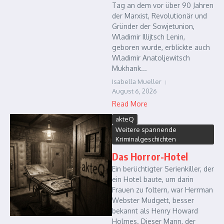
Tag an dem vor über 90 Jahren
der Marxist, Revolutionär und
Gründer der Sowjetunion,
Wladimir Illijtsch Lenin,
geboren wurde, erblickte auch
Wladimir Anatoljewitsch
Mukhank...
Isabella Mueller
August 6, 2026
Read More
akteQ
Weitere spannende
Kriminalgeschichten
Das Horror-Hotel
Ein berüchtigter Serienkiller, der
ein Hotel baute, um darin
Frauen zu foltern, war Herrman
Webster Mudgett, besser
bekannt als Henry Howard
Holmes. Dieser Mann, der