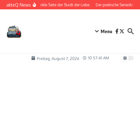
Zum Inhalt springen
akteQ News
Die dunkle Seite der Stadt der Liebe
Der poetische Serienkiller
Menu
10:57:41 AM
Freitag, August 7, 2026