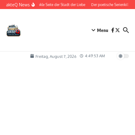
Zum Inhalt springen
akteQ News
Die dunkle Seite der Stadt der Liebe
Der poetische Serienkiller
Menu
4:49:53 AM
Freitag, August 7, 2026