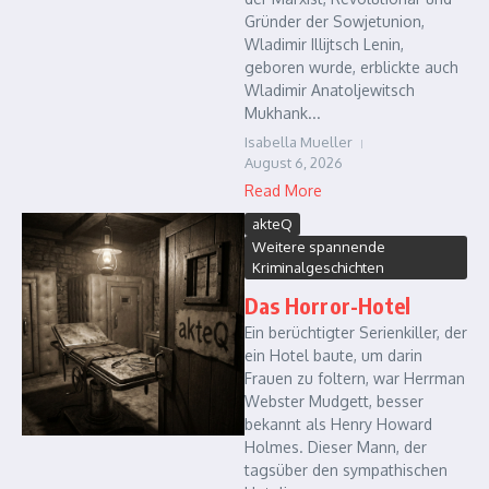
Gründer der Sowjetunion,
Wladimir Illijtsch Lenin,
geboren wurde, erblickte auch
Wladimir Anatoljewitsch
Mukhank...
Isabella Mueller
August 6, 2026
Read More
akteQ
Weitere spannende
Kriminalgeschichten
Das Horror-Hotel
Ein berüchtigter Serienkiller, der
ein Hotel baute, um darin
Frauen zu foltern, war Herrman
Webster Mudgett, besser
bekannt als Henry Howard
Holmes. Dieser Mann, der
tagsüber den sympathischen