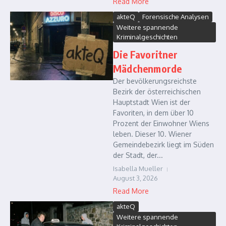
Read More
akteQ
Forensische Analysen
Weitere spannende
Kriminalgeschichten
Die Favoritner
Mädchenmorde
Der bevölkerungsreichste
Bezirk der österreichischen
Hauptstadt Wien ist der
Favoriten, in dem über 10
Prozent der Einwohner Wiens
leben. Dieser 10. Wiener
Gemeindebezirk liegt im Süden
der Stadt, der...
Isabella Mueller
August 3, 2026
Read More
akteQ
Weitere spannende