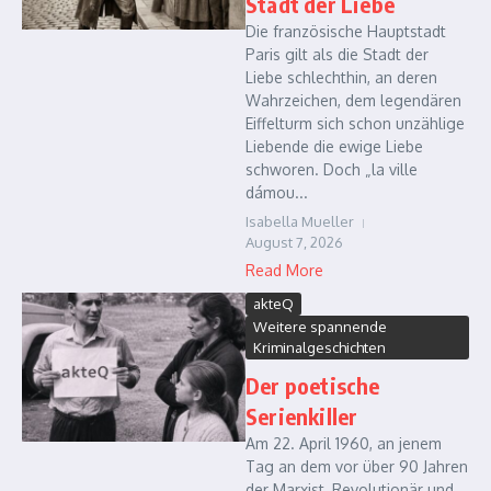
Stadt der Liebe
Die französische Hauptstadt
Paris gilt als die Stadt der
Liebe schlechthin, an deren
Wahrzeichen, dem legendären
Eiffelturm sich schon unzählige
Liebende die ewige Liebe
schworen. Doch „la ville
dámou...
Isabella Mueller
August 7, 2026
Read More
akteQ
Weitere spannende
Kriminalgeschichten
Der poetische
Serienkiller
Am 22. April 1960, an jenem
Tag an dem vor über 90 Jahren
der Marxist, Revolutionär und