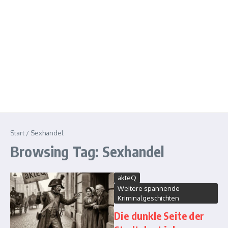
Start
/
Sexhandel
Browsing Tag: Sexhandel
akteQ
Weitere spannende
Kriminalgeschichten
Die dunkle Seite der