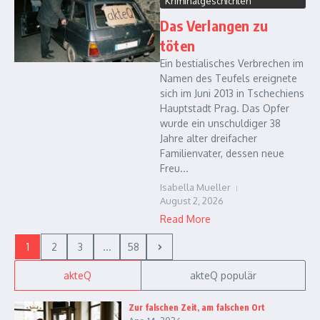
Kriminalgeschichten
Das Verlangen zu
töten
Ein bestialisches Verbrechen im
Namen des Teufels ereignete
sich im Juni 2013 in Tschechiens
Hauptstadt Prag. Das Opfer
wurde ein unschuldiger 38
Jahre alter dreifacher
Familienvater, dessen neue
Freu...
Isabella Mueller
August 2, 2026
Read More
1
2
3
...
58
akteQ
akteQ populär
Zur falschen Zeit, am falschen Ort