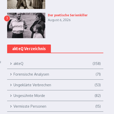
Der poetische Serienkiller
3
August 6, 2026
akteQ Verzeichnis
u
akteQ
(358)
Forensische Analysen
(71)
Ungeklärte Verbrechen
(53)
Ungesühnte Morde
(82)
Vermisste Personen
(15)