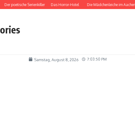
er poetische Serienkiller
Das Horror-Hotel
Die Mädchenleiche im Aachener
tories
7:03:51 PM
Samstag, August 8, 2026