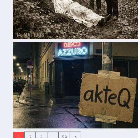
1
2
3
...
59