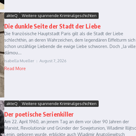
akteQ
Weitere spannende Kriminalgeschichten
Die dunkle Seite der Stadt der Liebe
Die französische Hauptstadt Paris gilt als die Stadt der Liebe
schlechthin, an deren Wahrzeichen, dem legendären Eiffelturm sich
schon unzählige Liebende die ewige Liebe schworen. Doch „la ville
dámou...
Isabella Mueller
August 7, 2026
Read More
akteQ
Weitere spannende Kriminalgeschichten
Der poetische Serienkiller
Am 22. April 1960, an jenem Tag an dem vor über 90 Jahren der
Marxist, Revolutionär und Gründer der Sowjetunion, Wladimir Illijts
Lenin, geboren wurde, erblickte auch Wladimir Anatoljewitsch