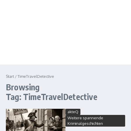
Start
/
TimeTravelDetective
Browsing
Tag: TimeTravelDetective
akteQ
Weitere spannende
Kriminalgeschichten