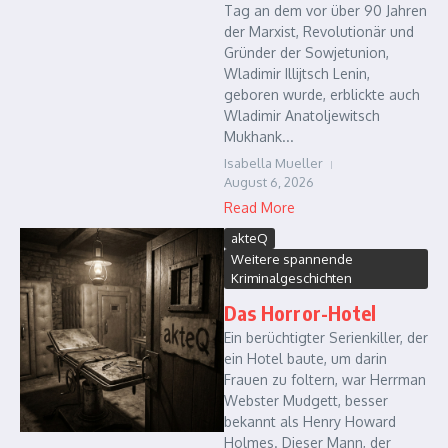
Tag an dem vor über 90 Jahren
der Marxist, Revolutionär und
Gründer der Sowjetunion,
Wladimir Illijtsch Lenin,
geboren wurde, erblickte auch
Wladimir Anatoljewitsch
Mukhank...
Isabella Mueller
August 6, 2026
Read More
akteQ
Weitere spannende
Kriminalgeschichten
Das Horror-Hotel
Ein berüchtigter Serienkiller, der
ein Hotel baute, um darin
Frauen zu foltern, war Herrman
Webster Mudgett, besser
bekannt als Henry Howard
Holmes. Dieser Mann, der