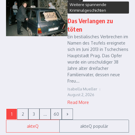
Weitere spannende
Kriminalgeschichten
Das Verlangen zu
töten
Ein bestialisches Verbrechen im
Namen des Teufels ereignete
sich im Juni 2013 in Tschechiens
Hauptstadt Prag. Das Opfer
wurde ein unschuldiger 38
Jahre alter dreifacher
Familienvater, dessen neue
Freu...
Isabella Mueller
August 2, 2026
Read More
1
2
3
...
60
akteQ
akteQ populär