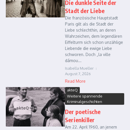
Die dunkle Seite der
Stadt der Liebe
Die französische Hauptstadt
Paris gilt als die Stadt der
Liebe schlechthin, an deren
Wahrzeichen, dem legendären
Eiffelturm sich schon unzählige
Liebende die ewige Liebe
schworen. Doch „la ville
dámou...
Isabella Mueller
August 7, 2026
Read More
akteQ
Weitere spannende
Kriminalgeschichten
Der poetische
Serienkiller
Am 22. April 1960, an jenem