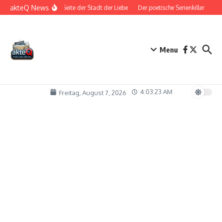
Zum Inhalt springen
akteQ News
Die dunkle Seite der Stadt der Liebe
Der poetische Serienkiller
Das
Menu
4:03:23 AM
Freitag, August 7, 2026