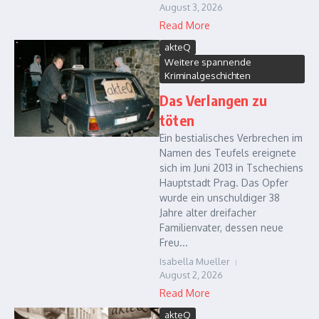
August 3, 2026
Read More
akteQ
Weitere spannende
Kriminalgeschichten
Das Verlangen zu
töten
Ein bestialisches Verbrechen im
Namen des Teufels ereignete
sich im Juni 2013 in Tschechiens
Hauptstadt Prag. Das Opfer
wurde ein unschuldiger 38
Jahre alter dreifacher
Familienvater, dessen neue
Freu...
Isabella Mueller
August 2, 2026
Read More
akteQ