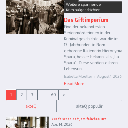
Weitere spannende
Kriminalgeschichten
Das Giftimperium
Eine der bekanntesten
Serienmörderinnen in der
Kriminalgeschichte war die im
17. Jahrhundert in Rom
geborene Italienerin Hieronyma
Spara, besser bekannt als „La
Spara“. Diese verdiente ihren
Lebensunt...
Isabella Mueller
August 1, 2026
Read More
1
2
3
...
60
akteQ
akteQ populär
Zur falschen Zeit, am falschen Ort
Apr. 14, 2026