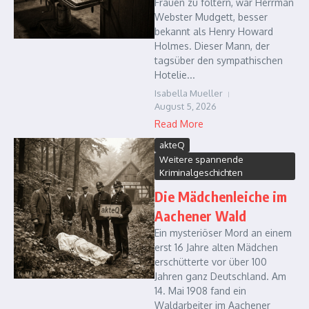
Frauen zu foltern, war Herrman
Webster Mudgett, besser
bekannt als Henry Howard
Holmes. Dieser Mann, der
tagsüber den sympathischen
Hotelie...
Isabella Mueller
August 5, 2026
Read More
akteQ
Weitere spannende
Kriminalgeschichten
Die Mädchenleiche im
Aachener Wald
Ein mysteriöser Mord an einem
erst 16 Jahre alten Mädchen
erschütterte vor über 100
Jahren ganz Deutschland. Am
14. Mai 1908 fand ein
Waldarbeiter im Aachener