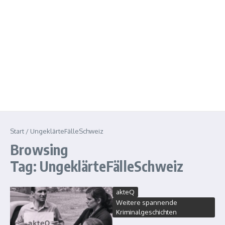
Start
/
UngeklärteFälleSchweiz
Browsing
Tag: UngeklärteFälleSchweiz
akteQ
Weitere spannende
Kriminalgeschichten