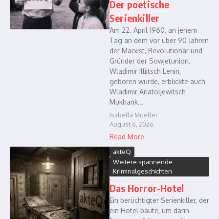
Der poetische
Serienkiller
Am 22. April 1960, an jenem
Tag an dem vor über 90 Jahren
der Marxist, Revolutionär und
Gründer der Sowjetunion,
Wladimir Illijtsch Lenin,
geboren wurde, erblickte auch
Wladimir Anatoljewitsch
Mukhank...
Isabella Mueller
August 6, 2026
Read More
akteQ
Weitere spannende
Kriminalgeschichten
Das Horror-Hotel
Ein berüchtigter Serienkiller, der
ein Hotel baute, um darin