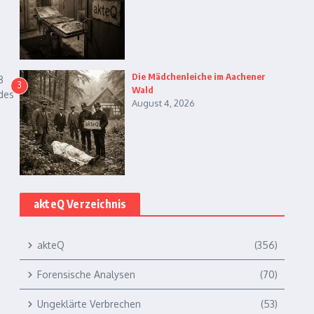
Die Mädchenleiche im Aachener
8
3
Wald
des
August 4, 2026
akteQ Verzeichnis
akteQ
(356)
Forensische Analysen
(70)
Ungeklärte Verbrechen
(53)