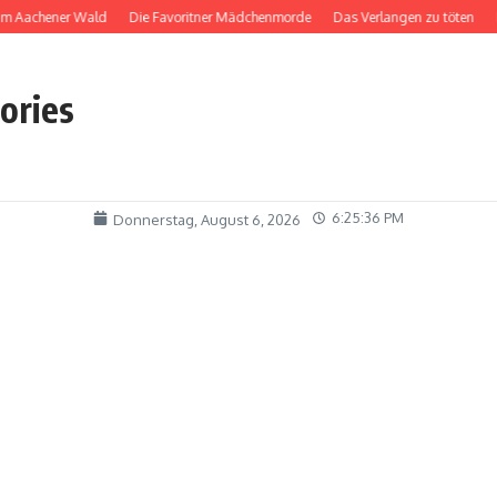
Aachener Wald
Die Favoritner Mädchenmorde
Das Verlangen zu töten
Das
tories
6:25:37 PM
Donnerstag, August 6, 2026