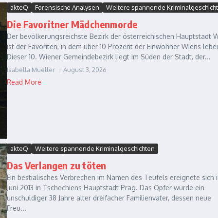
akteQ
Forensische Analysen
Weitere spannende Kriminalgeschich
Die Favoritner Mädchenmorde
Der bevölkerungsreichste Bezirk der österreichischen Hauptstadt 
ist der Favoriten, in dem über 10 Prozent der Einwohner Wiens lebe
Dieser 10. Wiener Gemeindebezirk liegt im Süden der Stadt, der...
Isabella Mueller
August 3, 2026
Read More
akteQ
Weitere spannende Kriminalgeschichten
Das Verlangen zu töten
Ein bestialisches Verbrechen im Namen des Teufels ereignete sich 
Juni 2013 in Tschechiens Hauptstadt Prag. Das Opfer wurde ein
unschuldiger 38 Jahre alter dreifacher Familienvater, dessen neue
Freu...