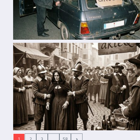
1
2
3
...
58