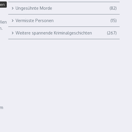
ten
Ungesühnte Morde
(82)
Vermisste Personen
(15)
Wien
n.
Weitere spannende Kriminalgeschichten
(267)
im