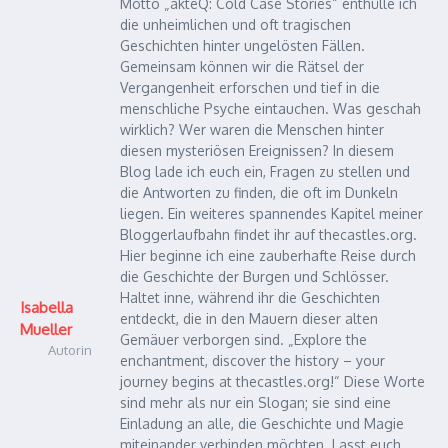
Motto „akteQ: Cold Case Stories“ enthülle ich
die unheimlichen und oft tragischen
Geschichten hinter ungelösten Fällen.
Gemeinsam können wir die Rätsel der
Vergangenheit erforschen und tief in die
menschliche Psyche eintauchen. Was geschah
wirklich? Wer waren die Menschen hinter
diesen mysteriösen Ereignissen? In diesem
Blog lade ich euch ein, Fragen zu stellen und
die Antworten zu finden, die oft im Dunkeln
liegen. Ein weiteres spannendes Kapitel meiner
Bloggerlaufbahn findet ihr auf thecastles.org.
Hier beginne ich eine zauberhafte Reise durch
die Geschichte der Burgen und Schlösser.
Haltet inne, während ihr die Geschichten
Isabella
entdeckt, die in den Mauern dieser alten
Mueller
Gemäuer verborgen sind. „Explore the
Autorin
enchantment, discover the history – your
journey begins at thecastles.org!“ Diese Worte
sind mehr als nur ein Slogan; sie sind eine
Einladung an alle, die Geschichte und Magie
miteinander verbinden möchten. Lasst euch