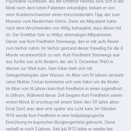
Psychiatrie Süchtelen. Als der Ermittler Hennes Jöris sich in der
Klinik nach dem toten Patienten erkundigte, bekam er von
einer Krankenschwester einen entscheidenden Tipp, der zum
Monster vom Niederrhein führte. Denn ein Mitpatient hatte
nach dem Verschwinden von Willy, behauptet, dass dieser tot
ist. Der Ermittler fuhr zu Willys ehemaligen Mitpatienten.
Dieser war Kurt-Friedhelm Steinwegs, den er mit aufs Revier
zum Verhör nahm. Im Verhör gestand dieser freiwillig für die 6
Morde verantwortlich zu sein. Kurt-Friedhelm Steinwegs war
das fünfte von acht Kindern, der am 5. Dezember 1960 in
Viersen zur Welt kam. Sein Vater hielt sich mit
Gelegenheitsjobs über Wasser. Im Alter von 10 Jahren verstarb
seine Mutter. Fortan kümmerte sich sein Vater um die Kinder.
Im Alter von 14 Jahren kam Kurt-Friedhelm in einen Jugendhort
in Gifhorn. Während dieser Zeit begann Kurt-Friedhelm seinen
ersten Mord. Er erschlug mit einem Stein den 59 Jahre alten
Ernst Dorf, was aber erst später ans Licht kam. Im Oktober
1976 wurde Kurt-Friedhelm in eine heilpädagogische
Einrichtung im bayrischen Burglengenfeld gebracht. Diese
verließ er nach 3 Jahren. Seit Juli 1972 lebte er wieder bei