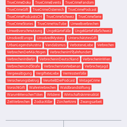
TrueCrimeDoku
TrueCrimeEvents
TrueCrimeFandom
TrueCrimeGift
TrueCrimeÖsterreich
TrueCrimePodcast
TrueCrimePodcastsCH
TrueCrimeSchweiz
TrueCrimeSerie
TrueCrimeStories
TrueCrimeYouTube
Umweltverbrechen
Umweltverschmutzung
UngeklärteFälle
UngeklärteFälleSchweiz
UnsolvedEurope
UnsolvedMystery
UnterschätztesGift
UrbanLegendsAustria
Vandalismus
VerboteneLiebe
Verbrechen
VerbrechenDerMächtigen
VerbrechenIm19Jahrhundert
VerbrechenInBerlin
VerbrecheninDeutschland
VerbrechenInWien
VerbrechenUndStrafe
VerbrechenVonNebenan
Verbrecherjagd
Vergewaltigung
VergifteteLiebe
Vermisstenfälle
Versicherungsbetrug
VerurteiltDerPodcast
VintageCrime
VorsichtGift
WahreVerbrechen
Waldbrandstiftung
WarumMenschenTöten
Wilderei
Wirtschaftskriminalität
ZeitVerbrechen
ZodiacKiller
ZürcherKrimi
Zwangsarbeit