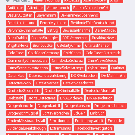
Markiert:
AileenWuornos
Aktuelles
AlpenMystery
Angriff
Antiterror
Attentate
Autoeinbruch
BankenVerbrechenCH
BaslerBluttaten
BayernKrimi
BeklemmendSpannend
Berichterstattung
BernerMysterien
BerühmteFälleDeutschland
BerühmteKriminalfälle
Betrug
Beweisaufnahme
BjarneMädel
BlackDahlia
BostonStrangler
BRDVerbrechen
BreakingNews
BrigitteHeike
BrunoLüdke
CelebrityCrime
CharlesManson
ColdCase
ColdCaseGermany
ColdCases
ColdCasesÖsterreich
CommunityCrimeSolvers
CrimeDokuSchweiz
CrimeNeverSleeps
CrimeSceneInvestigation
CrimeSolveAttempt
CyberCrime
Darknet
Datenklau
Datenschutzverletzung
DDRVerbrechen
DerMannimEis
DetectiveWork
Detektivarbeit
Detektivgeschichte
DeutscheGeschichte
DeutscheKriminalfälle
DeutscherMordfall
Diebstahl
DigitalDetectives
DNAEvidence
DNARevolution
Drogenhandeln
Drogenkartell
Drogenkonsum
Drogenmissbrauch
Drogenschmuggel
EchteVerbrechen
EdGein
Einbruch
EmdenMissbrauchsfall
Ermittlungen
Ermittlungsarbeit
Ermordet
EvidentialBreakthrough
Extremismus
FacebookInvestigators