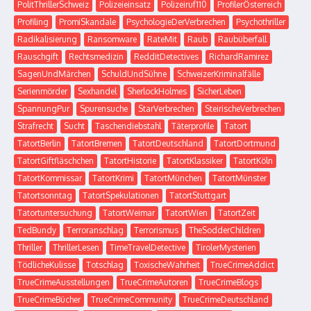
PolitThrillerSchweiz
Polizeieinsatz
Polizeiruf110
ProfilerÖsterreich
Profiling
PromiSkandale
PsychologieDerVerbrechen
Psychothriller
Radikalisierung
Ransomware
RateMit
Raub
Raubüberfall
Rauschgift
Rechtsmedizin
RedditDetectives
RichardRamirez
SagenUndMärchen
SchuldUndSühne
SchweizerKriminalfälle
Serienmörder
Sexhandel
SherlockHolmes
SicherLeben
SpannungPur
Spurensuche
StarVerbrechen
SteirischeVerbrechen
Strafrecht
Sucht
Taschendiebstahl
Täterprofile
Tatort
TatortBerlin
TatortBremen
TatortDeutschland
TatortDortmund
TatortGiftfläschchen
TatortHistorie
TatortKlassiker
TatortKöln
TatortKommissar
TatortKrimi
TatortMünchen
TatortMünster
Tatortsonntag
TatortSpekulationen
TatortStuttgart
Tatortuntersuchung
TatortWeimar
TatortWien
TatortZeit
TedBundy
Terroranschlag
Terrorismus
TheSodderChildren
Thriller
ThrillerLesen
TimeTravelDetective
TirolerMysterien
TödlicheKulisse
Totschlag
ToxischeWahrheit
TrueCrimeAddict
TrueCrimeAusstellungen
TrueCrimeAutoren
TrueCrimeBlogs
TrueCrimeBücher
TrueCrimeCommunity
TrueCrimeDeutschland