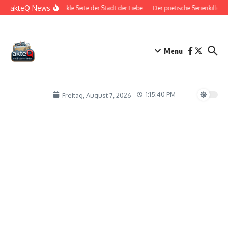
Zum Inhalt springen
akteQ News
Die dunkle Seite der Stadt der Liebe
Der poetische Serienkiller
Menu
1:15:41 PM
Freitag, August 7, 2026