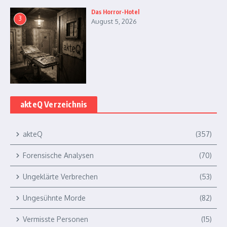
Das Horror-Hotel
3
August 5, 2026
akteQ Verzeichnis
akteQ
(357)
Forensische Analysen
(70)
Ungeklärte Verbrechen
(53)
Ungesühnte Morde
(82)
Vermisste Personen
(15)