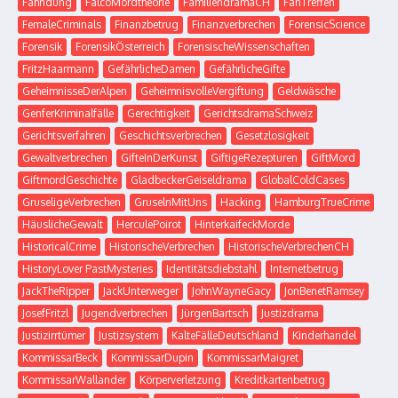
Fahndung
FalcoMordtheorie
FamiliendramaCH
FanTreffen
FemaleCriminals
Finanzbetrug
Finanzverbrechen
ForensicScience
Forensik
ForensikÖsterreich
ForensischeWissenschaften
FritzHaarmann
GefährlicheDamen
GefährlicheGifte
GeheimnisseDerAlpen
GeheimnisvolleVergiftung
Geldwäsche
GenferKriminalfälle
Gerechtigkeit
GerichtsdramaSchweiz
Gerichtsverfahren
Geschichtsverbrechen
Gesetzlosigkeit
Gewaltverbrechen
GifteInDerKunst
GiftigeRezepturen
GiftMord
GiftmordGeschichte
GladbeckerGeiseldrama
GlobalColdCases
GruseligeVerbrechen
GruselnMitUns
Hacking
HamburgTrueCrime
HäuslicheGewalt
HerculePoirot
HinterkaifeckMorde
HistoricalCrime
HistorischeVerbrechen
HistorischeVerbrechenCH
HistoryLover PastMysteries
Identitätsdiebstahl
Internetbetrug
JackTheRipper
JackUnterweger
JohnWayneGacy
JonBenetRamsey
JosefFritzl
Jugendverbrechen
JürgenBartsch
Justizdrama
Justizirrtümer
Justizsystem
KalteFälleDeutschland
Kinderhandel
KommissarBeck
KommissarDupin
KommissarMaigret
KommissarWallander
Körperverletzung
Kreditkartenbetrug