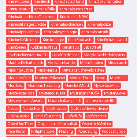
KrimiAutoren
KrimiBuch
KrimiDeutschland
KrimiDokumentation
KrimiLiteratur
Kriminalfälle
Kriminalgeschichten
KriminalgeschichteÖsterreich
KriminalitätNRW
Kriminalitätsgeschichte
Kriminalnachrichten
Kriminalpolizei
Kriminalprävention
Kriminalpsychologie
Kriminalstatistik
KriminelleAlchemie
Kriminologie
KrimiPodcasts
KrimiSchwarzwald
KrimiSerien
Kultkriminalfälle
Kunstraub
LebachFall
LiveBerichterstattungCH
LocalColdCases
MagdaGoebbelsMystery
ManfredScharfenorth
Menschenhandel
MilieuStudien
Missbrauch
MissingAustria
MissMarple
MittelalterlicheVerbrechen
ModerneGifte
ModerneSklaverei
ModernToxin
Mord
Mordfälle
Mordlust
MordundTotschlag
MünchenMord
MysteriöseFälle
MysteriöseTode
MysteriousCase
MysteryInTheUSA
MysteryLover
MysteryLoversAustria
NataschaKampusch
Naturschutzdelikt
Neues
NordicNoir
NSUProzess
OldCaseNewEvidence
OnlineBetrug
OnlineSleuthing
Opferhilfe
Opferschutz
OpferUndTäter
OrganisierteKriminalität
ÖsterreichMythen
PeterKürten
PhilipMarlowe
Phishing
Plünderung
PodcastJunkie