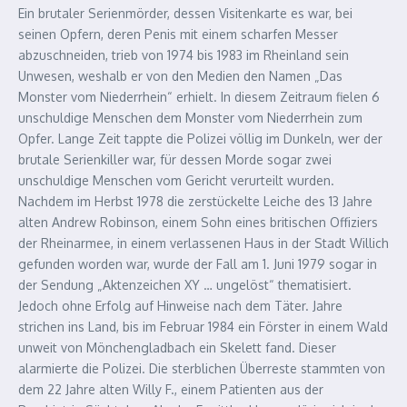
Ein brutaler Serienmörder, dessen Visitenkarte es war, bei
seinen Opfern, deren Penis mit einem scharfen Messer
abzuschneiden, trieb von 1974 bis 1983 im Rheinland sein
Unwesen, weshalb er von den Medien den Namen „Das
Monster vom Niederrhein“ erhielt. In diesem Zeitraum fielen 6
unschuldige Menschen dem Monster vom Niederrhein zum
Opfer. Lange Zeit tappte die Polizei völlig im Dunkeln, wer der
brutale Serienkiller war, für dessen Morde sogar zwei
unschuldige Menschen vom Gericht verurteilt wurden.
Nachdem im Herbst 1978 die zerstückelte Leiche des 13 Jahre
alten Andrew Robinson, einem Sohn eines britischen Offiziers
der Rheinarmee, in einem verlassenen Haus in der Stadt Willich
gefunden worden war, wurde der Fall am 1. Juni 1979 sogar in
der Sendung „Aktenzeichen XY … ungelöst“ thematisiert.
Jedoch ohne Erfolg auf Hinweise nach dem Täter. Jahre
strichen ins Land, bis im Februar 1984 ein Förster in einem Wald
unweit von Mönchengladbach ein Skelett fand. Dieser
alarmierte die Polizei. Die sterblichen Überreste stammten von
dem 22 Jahre alten Willy F., einem Patienten aus der