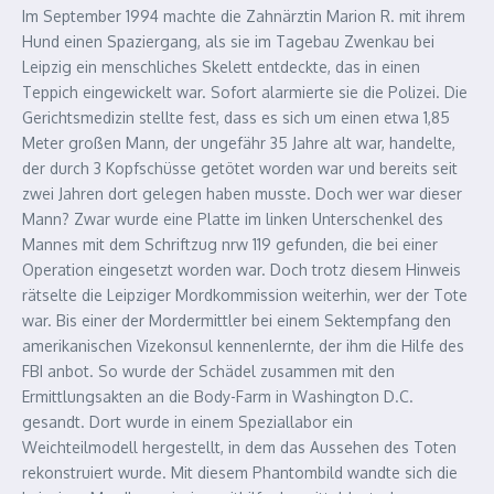
Im September 1994 machte die Zahnärztin Marion R. mit ihrem
Hund einen Spaziergang, als sie im Tagebau Zwenkau bei
Leipzig ein menschliches Skelett entdeckte, das in einen
Teppich eingewickelt war. Sofort alarmierte sie die Polizei. Die
Gerichtsmedizin stellte fest, dass es sich um einen etwa 1,85
Meter großen Mann, der ungefähr 35 Jahre alt war, handelte,
der durch 3 Kopfschüsse getötet worden war und bereits seit
zwei Jahren dort gelegen haben musste. Doch wer war dieser
Mann? Zwar wurde eine Platte im linken Unterschenkel des
Mannes mit dem Schriftzug nrw 119 gefunden, die bei einer
Operation eingesetzt worden war. Doch trotz diesem Hinweis
rätselte die Leipziger Mordkommission weiterhin, wer der Tote
war. Bis einer der Mordermittler bei einem Sektempfang den
amerikanischen Vizekonsul kennenlernte, der ihm die Hilfe des
FBI anbot. So wurde der Schädel zusammen mit den
Ermittlungsakten an die Body-Farm in Washington D.C.
gesandt. Dort wurde in einem Speziallabor ein
Weichteilmodell hergestellt, in dem das Aussehen des Toten
rekonstruiert wurde. Mit diesem Phantombild wandte sich die