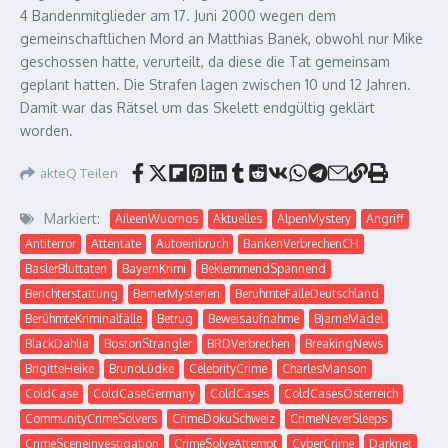
4 Bandenmitglieder am 17. Juni 2000 wegen dem
gemeinschaftlichen Mord an Matthias Banek, obwohl nur Mike
geschossen hatte, verurteilt, da diese die Tat gemeinsam
geplant hatten. Die Strafen lagen zwischen 10 und 12 Jahren.
Damit war das Rätsel um das Skelett endgültig geklärt
worden.
akteQ Teilen
Markiert:
AileenWuornos
Aktuelles
AlpenMystery
Angriff
Antiterror
Attentate
Autoeinbruch
BankenVerbrechenCH
BaslerBluttaten
BayernKrimi
BeklemmendSpannend
Berichterstattung
BernerMysterien
BerühmteFälleDeutschland
BerühmteKriminalfälle
Betrug
Beweisaufnahme
BjarneMädel
BlackDahlia
BostonStrangler
BRDVerbrechen
BreakingNews
BrigitteHeike
BrunoLüdke
CelebrityCrime
CharlesManson
ColdCase
ColdCaseGermany
ColdCases
ColdCasesÖsterreich
CommunityCrimeSolvers
CrimeDokuSchweiz
CrimeNeverSleeps
CrimeSceneInvestigation
CrimeSolveAttempt
CyberCrime
Darknet