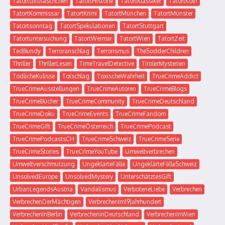
TatortGiftfläschchen
TatortHistorie
TatortKlassiker
TatortKöln
TatortKommissar
TatortKrimi
TatortMünchen
TatortMünster
Tatortsonntag
TatortSpekulationen
TatortStuttgart
Tatortuntersuchung
TatortWeimar
TatortWien
TatortZeit
TedBundy
Terroranschlag
Terrorismus
TheSodderChildren
Thriller
ThrillerLesen
TimeTravelDetective
TirolerMysterien
TödlicheKulisse
Totschlag
ToxischeWahrheit
TrueCrimeAddict
TrueCrimeAusstellungen
TrueCrimeAutoren
TrueCrimeBlogs
TrueCrimeBücher
TrueCrimeCommunity
TrueCrimeDeutschland
TrueCrimeDoku
TrueCrimeEvents
TrueCrimeFandom
TrueCrimeGift
TrueCrimeÖsterreich
TrueCrimePodcast
TrueCrimePodcastsCH
TrueCrimeSchweiz
TrueCrimeSerie
TrueCrimeStories
TrueCrimeYouTube
Umweltverbrechen
Umweltverschmutzung
UngeklärteFälle
UngeklärteFälleSchweiz
UnsolvedEurope
UnsolvedMystery
UnterschätztesGift
UrbanLegendsAustria
Vandalismus
VerboteneLiebe
Verbrechen
VerbrechenDerMächtigen
VerbrechenIm19Jahrhundert
VerbrechenInBerlin
VerbrecheninDeutschland
VerbrechenInWien