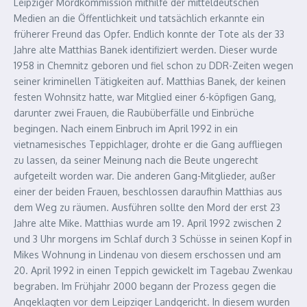
Leipziger Mordkommission mithilfe der mitteldeutschen
Medien an die Öffentlichkeit und tatsächlich erkannte ein
früherer Freund das Opfer. Endlich konnte der Tote als der 33
Jahre alte Matthias Banek identifiziert werden. Dieser wurde
1958 in Chemnitz geboren und fiel schon zu DDR-Zeiten wegen
seiner kriminellen Tätigkeiten auf. Matthias Banek, der keinen
festen Wohnsitz hatte, war Mitglied einer 6-köpfigen Gang,
darunter zwei Frauen, die Raubüberfälle und Einbrüche
begingen. Nach einem Einbruch im April 1992 in ein
vietnamesisches Teppichlager, drohte er die Gang auffliegen
zu lassen, da seiner Meinung nach die Beute ungerecht
aufgeteilt worden war. Die anderen Gang-Mitglieder, außer
einer der beiden Frauen, beschlossen daraufhin Matthias aus
dem Weg zu räumen. Ausführen sollte den Mord der erst 23
Jahre alte Mike. Matthias wurde am 19. April 1992 zwischen 2
und 3 Uhr morgens im Schlaf durch 3 Schüsse in seinen Kopf in
Mikes Wohnung in Lindenau von diesem erschossen und am
20. April 1992 in einen Teppich gewickelt im Tagebau Zwenkau
begraben. Im Frühjahr 2000 begann der Prozess gegen die
Angeklagten vor dem Leipziger Landgericht. In diesem wurden