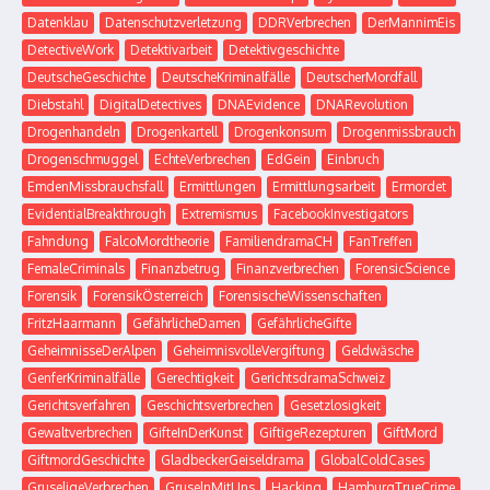
Datenklau
Datenschutzverletzung
DDRVerbrechen
DerMannimEis
DetectiveWork
Detektivarbeit
Detektivgeschichte
DeutscheGeschichte
DeutscheKriminalfälle
DeutscherMordfall
Diebstahl
DigitalDetectives
DNAEvidence
DNARevolution
Drogenhandeln
Drogenkartell
Drogenkonsum
Drogenmissbrauch
Drogenschmuggel
EchteVerbrechen
EdGein
Einbruch
EmdenMissbrauchsfall
Ermittlungen
Ermittlungsarbeit
Ermordet
EvidentialBreakthrough
Extremismus
FacebookInvestigators
Fahndung
FalcoMordtheorie
FamiliendramaCH
FanTreffen
FemaleCriminals
Finanzbetrug
Finanzverbrechen
ForensicScience
Forensik
ForensikÖsterreich
ForensischeWissenschaften
FritzHaarmann
GefährlicheDamen
GefährlicheGifte
GeheimnisseDerAlpen
GeheimnisvolleVergiftung
Geldwäsche
GenferKriminalfälle
Gerechtigkeit
GerichtsdramaSchweiz
Gerichtsverfahren
Geschichtsverbrechen
Gesetzlosigkeit
Gewaltverbrechen
GifteInDerKunst
GiftigeRezepturen
GiftMord
GiftmordGeschichte
GladbeckerGeiseldrama
GlobalColdCases
GruseligeVerbrechen
GruselnMitUns
Hacking
HamburgTrueCrime