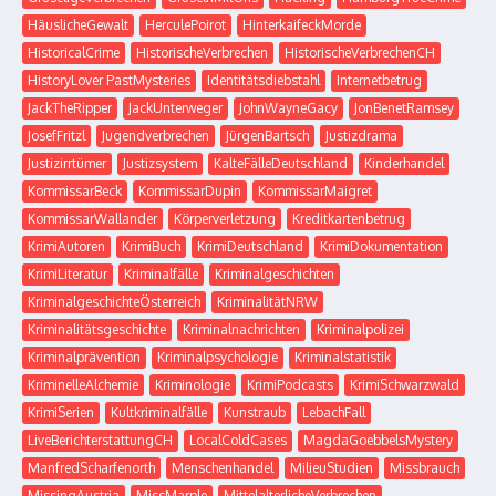
HäuslicheGewalt
HerculePoirot
HinterkaifeckMorde
HistoricalCrime
HistorischeVerbrechen
HistorischeVerbrechenCH
HistoryLover PastMysteries
Identitätsdiebstahl
Internetbetrug
JackTheRipper
JackUnterweger
JohnWayneGacy
JonBenetRamsey
JosefFritzl
Jugendverbrechen
JürgenBartsch
Justizdrama
Justizirrtümer
Justizsystem
KalteFälleDeutschland
Kinderhandel
KommissarBeck
KommissarDupin
KommissarMaigret
KommissarWallander
Körperverletzung
Kreditkartenbetrug
KrimiAutoren
KrimiBuch
KrimiDeutschland
KrimiDokumentation
KrimiLiteratur
Kriminalfälle
Kriminalgeschichten
KriminalgeschichteÖsterreich
KriminalitätNRW
Kriminalitätsgeschichte
Kriminalnachrichten
Kriminalpolizei
Kriminalprävention
Kriminalpsychologie
Kriminalstatistik
KriminelleAlchemie
Kriminologie
KrimiPodcasts
KrimiSchwarzwald
KrimiSerien
Kultkriminalfälle
Kunstraub
LebachFall
LiveBerichterstattungCH
LocalColdCases
MagdaGoebbelsMystery
ManfredScharfenorth
Menschenhandel
MilieuStudien
Missbrauch
MissingAustria
MissMarple
MittelalterlicheVerbrechen