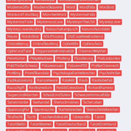
ModerneGifte
ModerneSklaverei
Mord
Mordfälle
Mordlust
MordundTotschlag
MünchenMord
MysteriöseFälle
MysteriöseTode
MysteriousCase
MysteryInTheUSA
MysteryLover
MysteryLoversAustria
NataschaKampusch
Naturschutzdelikt
Neues
NordicNoir
NSUProzess
OldCaseNewEvidence
OnlineBetrug
OnlineSleuthing
Opferhilfe
Opferschutz
OpferUndTäter
OrganisierteKriminalität
ÖsterreichMythen
PeterKürten
PhilipMarlowe
Phishing
Plünderung
PodcastJunkie
PolitThrillerSchweiz
Polizeieinsatz
Polizeiruf110
ProfilerÖsterreich
Profiling
PromiSkandale
PsychologieDerVerbrechen
Psychothriller
Radikalisierung
Ransomware
RateMit
Raub
Raubüberfall
Rauschgift
Rechtsmedizin
RedditDetectives
RichardRamirez
SagenUndMärchen
SchuldUndSühne
SchweizerKriminalfälle
Serienmörder
Sexhandel
SherlockHolmes
SicherLeben
SpannungPur
Spurensuche
StarVerbrechen
SteirischeVerbrechen
Strafrecht
Sucht
Taschendiebstahl
Täterprofile
Tatort
TatortBerlin
TatortBremen
TatortDeutschland
TatortDortmund