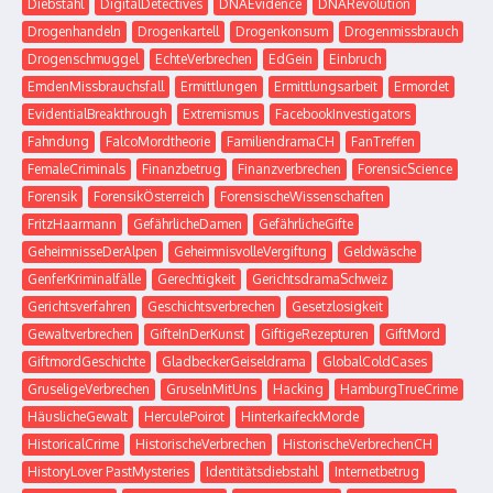
Diebstahl
DigitalDetectives
DNAEvidence
DNARevolution
Drogenhandeln
Drogenkartell
Drogenkonsum
Drogenmissbrauch
Drogenschmuggel
EchteVerbrechen
EdGein
Einbruch
EmdenMissbrauchsfall
Ermittlungen
Ermittlungsarbeit
Ermordet
EvidentialBreakthrough
Extremismus
FacebookInvestigators
Fahndung
FalcoMordtheorie
FamiliendramaCH
FanTreffen
FemaleCriminals
Finanzbetrug
Finanzverbrechen
ForensicScience
Forensik
ForensikÖsterreich
ForensischeWissenschaften
FritzHaarmann
GefährlicheDamen
GefährlicheGifte
GeheimnisseDerAlpen
GeheimnisvolleVergiftung
Geldwäsche
GenferKriminalfälle
Gerechtigkeit
GerichtsdramaSchweiz
Gerichtsverfahren
Geschichtsverbrechen
Gesetzlosigkeit
Gewaltverbrechen
GifteInDerKunst
GiftigeRezepturen
GiftMord
GiftmordGeschichte
GladbeckerGeiseldrama
GlobalColdCases
GruseligeVerbrechen
GruselnMitUns
Hacking
HamburgTrueCrime
HäuslicheGewalt
HerculePoirot
HinterkaifeckMorde
HistoricalCrime
HistorischeVerbrechen
HistorischeVerbrechenCH
HistoryLover PastMysteries
Identitätsdiebstahl
Internetbetrug