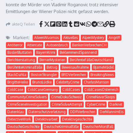
konnte der Mörder von Vladimir Roganovic trotz intensiver
Ermittlungen der Wiener Polizei nicht gefasst werden.
akteQ Teilen
Markiert:
AileenWuornos
Aktuelles
AlpenMystery
Angriff
Antiterror
Attentate
Autoeinbruch
BankenVerbrechenCH
BaslerBluttaten
BayernKrimi
BeklemmendSpannend
Berichterstattung
BernerMysterien
BerühmteFälleDeutschland
BerühmteKriminalfälle
Betrug
Beweisaufnahme
BjarneMädel
BlackDahlia
BostonStrangler
BRDVerbrechen
BreakingNews
BrigitteHeike
BrunoLüdke
CelebrityCrime
CharlesManson
ColdCase
ColdCaseGermany
ColdCases
ColdCasesÖsterreich
CommunityCrimeSolvers
CrimeDokuSchweiz
CrimeNeverSleeps
CrimeSceneInvestigation
CrimeSolveAttempt
CyberCrime
Darknet
Datenklau
Datenschutzverletzung
DDRVerbrechen
DerMannimEis
DetectiveWork
Detektivarbeit
Detektivgeschichte
DeutscheGeschichte
DeutscheKriminalfälle
DeutscherMordfall