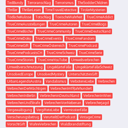
TedBundy
Terroranschlag
Terrorismus
TheSodderChildren
Thriller
ThrillerLesen
TimeTravelDetective
TirolerMysterien
TödlicheKulisse
Totschlag
ToxischeWahrheit
TrueCrimeAddict
TrueCrimeAusstellungen
TrueCrimeAutoren
TrueCrimeBlogs
TrueCrimeBücher
TrueCrimeCommunity
TrueCrimeDeutschland
TrueCrimeDoku
TrueCrimeEvents
TrueCrimeFandom
TrueCrimeGift
TrueCrimeÖsterreich
TrueCrimePodcast
TrueCrimePodcastsCH
TrueCrimeSchweiz
TrueCrimeSerie
TrueCrimeStories
TrueCrimeYouTube
Umweltverbrechen
Umweltverschmutzung
UngeklärteFälle
UngeklärteFälleSchweiz
UnsolvedEurope
UnsolvedMystery
UnterschätztesGift
UrbanLegendsAustria
Vandalismus
VerboteneLiebe
Verbrechen
VerbrechenDerMächtigen
VerbrechenIm19Jahrhundert
VerbrechenInBerlin
VerbrecheninDeutschland
VerbrechenInWien
VerbrechenUndStrafe
VerbrechenVonNebenan
Verbrecherjagd
Vergewaltigung
VergifteteLiebe
Vermisstenfälle
Versicherungsbetrug
VerurteiltDerPodcast
VintageCrime
VorsichtGift
WahreVerbrechen
Waldbrandstiftung