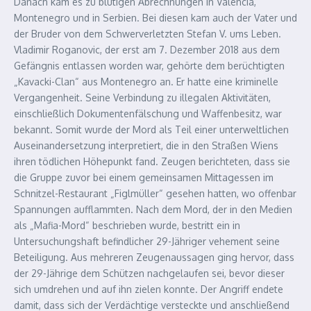
Danach kam es zu blutigen Abrechnungen in Valencia,
Montenegro und in Serbien. Bei diesen kam auch der Vater und
der Bruder von dem Schwerverletzten Stefan V. ums Leben.
Vladimir Roganovic, der erst am 7. Dezember 2018 aus dem
Gefängnis entlassen worden war, gehörte dem berüchtigten
„Kavacki-Clan“ aus Montenegro an. Er hatte eine kriminelle
Vergangenheit. Seine Verbindung zu illegalen Aktivitäten,
einschließlich Dokumentenfälschung und Waffenbesitz, war
bekannt. Somit wurde der Mord als Teil einer unterweltlichen
Auseinandersetzung interpretiert, die in den Straßen Wiens
ihren tödlichen Höhepunkt fand. Zeugen berichteten, dass sie
die Gruppe zuvor bei einem gemeinsamen Mittagessen im
Schnitzel-Restaurant „Figlmüller“ gesehen hatten, wo offenbar
Spannungen aufflammten. Nach dem Mord, der in den Medien
als „Mafia-Mord“ beschrieben wurde, bestritt ein in
Untersuchungshaft befindlicher 29-Jähriger vehement seine
Beteiligung. Aus mehreren Zeugenaussagen ging hervor, dass
der 29-Jährige dem Schützen nachgelaufen sei, bevor dieser
sich umdrehen und auf ihn zielen konnte. Der Angriff endete
damit, dass sich der Verdächtige versteckte und anschließend