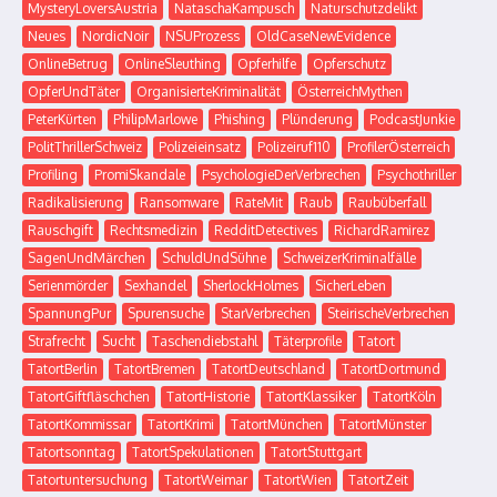
MysteryLoversAustria
NataschaKampusch
Naturschutzdelikt
Neues
NordicNoir
NSUProzess
OldCaseNewEvidence
OnlineBetrug
OnlineSleuthing
Opferhilfe
Opferschutz
OpferUndTäter
OrganisierteKriminalität
ÖsterreichMythen
PeterKürten
PhilipMarlowe
Phishing
Plünderung
PodcastJunkie
PolitThrillerSchweiz
Polizeieinsatz
Polizeiruf110
ProfilerÖsterreich
Profiling
PromiSkandale
PsychologieDerVerbrechen
Psychothriller
Radikalisierung
Ransomware
RateMit
Raub
Raubüberfall
Rauschgift
Rechtsmedizin
RedditDetectives
RichardRamirez
SagenUndMärchen
SchuldUndSühne
SchweizerKriminalfälle
Serienmörder
Sexhandel
SherlockHolmes
SicherLeben
SpannungPur
Spurensuche
StarVerbrechen
SteirischeVerbrechen
Strafrecht
Sucht
Taschendiebstahl
Täterprofile
Tatort
TatortBerlin
TatortBremen
TatortDeutschland
TatortDortmund
TatortGiftfläschchen
TatortHistorie
TatortKlassiker
TatortKöln
TatortKommissar
TatortKrimi
TatortMünchen
TatortMünster
Tatortsonntag
TatortSpekulationen
TatortStuttgart
Tatortuntersuchung
TatortWeimar
TatortWien
TatortZeit