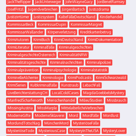
JackTheRipper
JackUnterweger
JohnWayneGacy
JonBenetRamsey
JosefFritzl
Jugendverbrechen
JürgenBartsch
Justizdrama
Justizirrtümer
Justizsystem
KalteFälleDeutschland
Kinderhandel
KommissarBeck
KommissarDupin
KommissarMaigret
KommissarWallander
Körperverletzung
Kreditkartenbetrug
KrimiAutoren
KrimiBuch
KrimiDeutschland
KrimiDokumentation
KrimiLiteratur
Kriminalfälle
Kriminalgeschichten
KriminalgeschichteÖsterreich
KriminalitätNRW
Kriminalitätsgeschichte
Kriminalnachrichten
Kriminalpolizei
Kriminalprävention
Kriminalpsychologie
Kriminalstatistik
KriminelleAlchemie
Kriminologie
KrimiPodcasts
KrimiSchwarzwald
KrimiSerien
Kultkriminalfälle
Kunstraub
LebachFall
LiveBerichterstattungCH
LocalColdCases
MagdaGoebbelsMystery
ManfredScharfenorth
Menschenhandel
MilieuStudien
Missbrauch
MissingAustria
MissMarple
MittelalterlicheVerbrechen
ModerneGifte
ModerneSklaverei
Mord
Mordfälle
Mordlust
MordundTotschlag
MünchenMord
MysteriöseFälle
MysteriöseTode
MysteriousCase
MysteryInTheUSA
MysteryLover