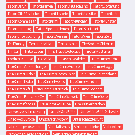
TatortBerlin
TatortBremen
TatortDeutschland
TatortDortmund
TatortGiftfläschchen
TatortHistorie
TatortKlassiker
TatortKöln
TatortKommissar
TatortKrimi
TatortMünchen
TatortMünster
Tatortsonntag
TatortSpekulationen
TatortStuttgart
Tatortuntersuchung
TatortWeimar
TatortWien
TatortZeit
TedBundy
Terroranschlag
Terrorismus
TheSodderChildren
Thriller
ThrillerLesen
TimeTravelDetective
TirolerMysterien
TödlicheKulisse
Totschlag
ToxischeWahrheit
TrueCrimeAddict
TrueCrimeAusstellungen
TrueCrimeAutoren
TrueCrimeBlogs
TrueCrimeBücher
TrueCrimeCommunity
TrueCrimeDeutschland
TrueCrimeDoku
TrueCrimeEvents
TrueCrimeFandom
TrueCrimeGift
TrueCrimeÖsterreich
TrueCrimePodcast
TrueCrimePodcastsCH
TrueCrimeSchweiz
TrueCrimeSerie
TrueCrimeStories
TrueCrimeYouTube
Umweltverbrechen
Umweltverschmutzung
UngeklärteFälle
UngeklärteFälleSchweiz
UnsolvedEurope
UnsolvedMystery
UnterschätztesGift
UrbanLegendsAustria
Vandalismus
VerboteneLiebe
Verbrechen
VerbrechenDerMächtigen
VerbrechenIm19Jahrhundert