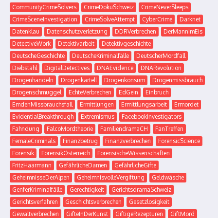
CommunityCrimeSolvers
CrimeDokuSchweiz
CrimeNeverSleeps
CrimeSceneInvestigation
CrimeSolveAttempt
CyberCrime
Darknet
Datenklau
Datenschutzverletzung
DDRVerbrechen
DerMannimEis
DetectiveWork
Detektivarbeit
Detektivgeschichte
DeutscheGeschichte
DeutscheKriminalfälle
DeutscherMordfall
Diebstahl
DigitalDetectives
DNAEvidence
DNARevolution
Drogenhandeln
Drogenkartell
Drogenkonsum
Drogenmissbrauch
Drogenschmuggel
EchteVerbrechen
EdGein
Einbruch
EmdenMissbrauchsfall
Ermittlungen
Ermittlungsarbeit
Ermordet
EvidentialBreakthrough
Extremismus
FacebookInvestigators
Fahndung
FalcoMordtheorie
FamiliendramaCH
FanTreffen
FemaleCriminals
Finanzbetrug
Finanzverbrechen
ForensicScience
Forensik
ForensikÖsterreich
ForensischeWissenschaften
FritzHaarmann
GefährlicheDamen
GefährlicheGifte
GeheimnisseDerAlpen
GeheimnisvolleVergiftung
Geldwäsche
GenferKriminalfälle
Gerechtigkeit
GerichtsdramaSchweiz
Gerichtsverfahren
Geschichtsverbrechen
Gesetzlosigkeit
Gewaltverbrechen
GifteInDerKunst
GiftigeRezepturen
GiftMord