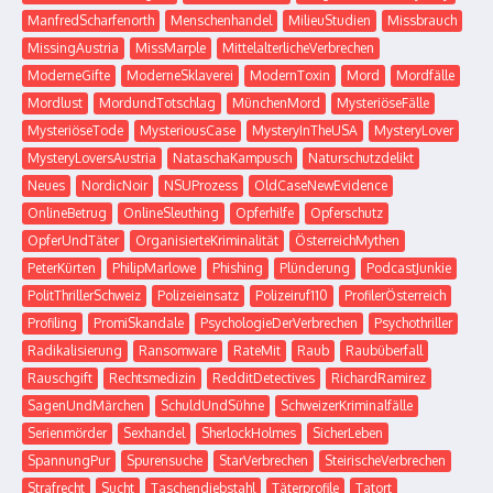
ManfredScharfenorth
Menschenhandel
MilieuStudien
Missbrauch
MissingAustria
MissMarple
MittelalterlicheVerbrechen
ModerneGifte
ModerneSklaverei
ModernToxin
Mord
Mordfälle
Mordlust
MordundTotschlag
MünchenMord
MysteriöseFälle
MysteriöseTode
MysteriousCase
MysteryInTheUSA
MysteryLover
MysteryLoversAustria
NataschaKampusch
Naturschutzdelikt
Neues
NordicNoir
NSUProzess
OldCaseNewEvidence
OnlineBetrug
OnlineSleuthing
Opferhilfe
Opferschutz
OpferUndTäter
OrganisierteKriminalität
ÖsterreichMythen
PeterKürten
PhilipMarlowe
Phishing
Plünderung
PodcastJunkie
PolitThrillerSchweiz
Polizeieinsatz
Polizeiruf110
ProfilerÖsterreich
Profiling
PromiSkandale
PsychologieDerVerbrechen
Psychothriller
Radikalisierung
Ransomware
RateMit
Raub
Raubüberfall
Rauschgift
Rechtsmedizin
RedditDetectives
RichardRamirez
SagenUndMärchen
SchuldUndSühne
SchweizerKriminalfälle
Serienmörder
Sexhandel
SherlockHolmes
SicherLeben
SpannungPur
Spurensuche
StarVerbrechen
SteirischeVerbrechen
Strafrecht
Sucht
Taschendiebstahl
Täterprofile
Tatort