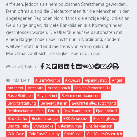
erfreuen, jedoch zu einem politischen Streitthema geworden.
Denn oftmals sind die Geldautomaten für die Menschen in den
abgelegenen Regionen Nordirlands die einzige Möglichkeit an
Geld zu gelangen, da viele Bankfilialen aus Kostengründen
geschlossen wurden. Die Überfälle auf Geldautomaten mit
einem Bagger finden aber nicht nur in Nordirland, sondern
weltweit statt und sind meistens von Erfolg gekrönt.
Manchmal zahlt sich Dreistigkeit eben doch aus.
akteQ Teilen
Markiert:
AileenWuornos
Aktuelles
AlpenMystery
Angriff
Antiterror
Attentate
Autoeinbruch
BankenVerbrechenCH
BaslerBluttaten
BayernKrimi
BeklemmendSpannend
Berichterstattung
BernerMysterien
BerühmteFälleDeutschland
BerühmteKriminalfälle
Betrug
Beweisaufnahme
BjarneMädel
BlackDahlia
BostonStrangler
BRDVerbrechen
BreakingNews
BrigitteHeike
BrunoLüdke
CelebrityCrime
CharlesManson
ColdCase
ColdCaseGermany
ColdCases
ColdCasesÖsterreich