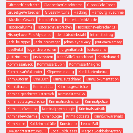
GiftmordGeschichte
GladbeckerGeiseldrama
GlobalColdCases
GruseligeVerbrechen
GruselnMitUns
Hacking
HamburgTrueCrime
HäuslicheGewalt
HerculePoirot
HinterkaifeckMorde
HistoricalCrime
HistorischeVerbrechen
HistorischeVerbrechenCH
HistoryLover PastMysteries
Identitätsdiebstahl
Internetbetrug
JackTheRipper
JackUnterweger
JohnWayneGacy
JonBenetRamsey
JosefFritzl
Jugendverbrechen
JürgenBartsch
Justizdrama
Justizirrtümer
Justizsystem
KalteFälleDeutschland
Kinderhandel
KommissarBeck
KommissarDupin
KommissarMaigret
KommissarWallander
Körperverletzung
Kreditkartenbetrug
KrimiAutoren
KrimiBuch
KrimiDeutschland
KrimiDokumentation
KrimiLiteratur
Kriminalfälle
Kriminalgeschichten
KriminalgeschichteÖsterreich
KriminalitätNRW
Kriminalitätsgeschichte
Kriminalnachrichten
Kriminalpolizei
Kriminalprävention
Kriminalpsychologie
Kriminalstatistik
KriminelleAlchemie
Kriminologie
KrimiPodcasts
KrimiSchwarzwald
KrimiSerien
Kultkriminalfälle
Kunstraub
LebachFall
LiveBerichterstattungCH
LocalColdCases
MagdaGoebbelsMystery