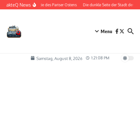
Zum Inhalt springen
akteQ News
Die Bestie des Pariser Ostens
Die dunkle Seite der Stadt der Lieb
Menu
1:21:09 PM
Samstag, August 8, 2026