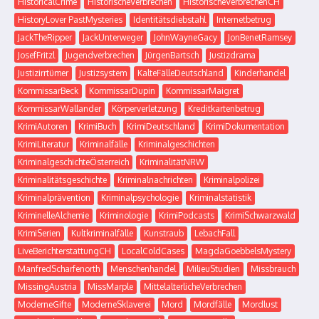
HistoricalCrime
HistorischeVerbrechen
HistorischeVerbrechenCH
HistoryLover PastMysteries
Identitätsdiebstahl
Internetbetrug
JackTheRipper
JackUnterweger
JohnWayneGacy
JonBenetRamsey
JosefFritzl
Jugendverbrechen
JürgenBartsch
Justizdrama
Justizirrtümer
Justizsystem
KalteFälleDeutschland
Kinderhandel
KommissarBeck
KommissarDupin
KommissarMaigret
KommissarWallander
Körperverletzung
Kreditkartenbetrug
KrimiAutoren
KrimiBuch
KrimiDeutschland
KrimiDokumentation
KrimiLiteratur
Kriminalfälle
Kriminalgeschichten
KriminalgeschichteÖsterreich
KriminalitätNRW
Kriminalitätsgeschichte
Kriminalnachrichten
Kriminalpolizei
Kriminalprävention
Kriminalpsychologie
Kriminalstatistik
KriminelleAlchemie
Kriminologie
KrimiPodcasts
KrimiSchwarzwald
KrimiSerien
Kultkriminalfälle
Kunstraub
LebachFall
LiveBerichterstattungCH
LocalColdCases
MagdaGoebbelsMystery
ManfredScharfenorth
Menschenhandel
MilieuStudien
Missbrauch
MissingAustria
MissMarple
MittelalterlicheVerbrechen
ModerneGifte
ModerneSklaverei
Mord
Mordfälle
Mordlust