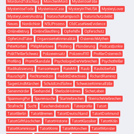
MordundTotschlag
MünchenMord
MysteriöseFälle
MysteriöseTode
MysteriousCase
MysteryInTheUSA
MysteryLover
MysteryLoversAustria
NataschaKampusch
Naturschutzdelikt
Neues
NordicNoir
NSUProzess
OldCaseNewEvidence
OnlineBetrug
OnlineSleuthing
Opferhilfe
Opferschutz
OpferUndTäter
OrganisierteKriminalität
ÖsterreichMythen
PeterKürten
PhilipMarlowe
Phishing
Plünderung
PodcastJunkie
PolitThrillerSchweiz
Polizeieinsatz
Polizeiruf110
ProfilerÖsterreich
Profiling
PromiSkandale
PsychologieDerVerbrechen
Psychothriller
Radikalisierung
Ransomware
RateMit
Raub
Raubüberfall
Rauschgift
Rechtsmedizin
RedditDetectives
RichardRamirez
SagenUndMärchen
SchuldUndSühne
SchweizerKriminalfälle
Serienmörder
Sexhandel
SherlockHolmes
SicherLeben
SpannungPur
Spurensuche
StarVerbrechen
SteirischeVerbrechen
Strafrecht
Sucht
Taschendiebstahl
Täterprofile
Tatort
TatortBerlin
TatortBremen
TatortDeutschland
TatortDortmund
TatortGiftfläschchen
TatortHistorie
TatortKlassiker
TatortKöln
TatortKommissar
TatortKrimi
TatortMünchen
TatortMünster