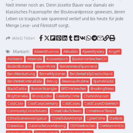
hielt immer noch an. Denn Josette Bauer war damals ein
klassisches Frauenopfer der Boulevardpresse gewesen, deren
Leben so tragisch wie spannend verlief und bis heute für jede
Menge Lese- und Filmstoff sorgt.
akteQ Teilen
Markiert:
AileenWuornos
Aktuelles
AlpenMystery
Angriff
Antiterror
Attentate
Autoeinbruch
BankenVerbrechenCH
BaslerBluttaten
BayernKrimi
BeklemmendSpannend
Berichterstattung
BernerMysterien
BerühmteFälleDeutschland
BerühmteKriminalfälle
Betrug
Beweisaufnahme
BjarneMädel
BlackDahlia
BostonStrangler
BRDVerbrechen
BreakingNews
BrigitteHeike
BrunoLüdke
CelebrityCrime
CharlesManson
ColdCase
ColdCaseGermany
ColdCases
ColdCasesÖsterreich
CommunityCrimeSolvers
CrimeDokuSchweiz
CrimeNeverSleeps
CrimeSceneInvestigation
CrimeSolveAttempt
CyberCrime
Darknet
Datenklau
Datenschutzverletzung
DDRVerbrechen
DerMannimEis