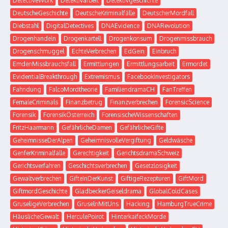
DetectiveWork
Detektivarbeit
Detektivgeschichte
DeutscheGeschichte
DeutscheKriminalfälle
DeutscherMordfall
Diebstahl
DigitalDetectives
DNAEvidence
DNARevolution
Drogenhandeln
Drogenkartell
Drogenkonsum
Drogenmissbrauch
Drogenschmuggel
EchteVerbrechen
EdGein
Einbruch
EmdenMissbrauchsfall
Ermittlungen
Ermittlungsarbeit
Ermordet
EvidentialBreakthrough
Extremismus
FacebookInvestigators
Fahndung
FalcoMordtheorie
FamiliendramaCH
FanTreffen
FemaleCriminals
Finanzbetrug
Finanzverbrechen
ForensicScience
Forensik
ForensikÖsterreich
ForensischeWissenschaften
FritzHaarmann
GefährlicheDamen
GefährlicheGifte
GeheimnisseDerAlpen
GeheimnisvolleVergiftung
Geldwäsche
GenferKriminalfälle
Gerechtigkeit
GerichtsdramaSchweiz
Gerichtsverfahren
Geschichtsverbrechen
Gesetzlosigkeit
Gewaltverbrechen
GifteInDerKunst
GiftigeRezepturen
GiftMord
GiftmordGeschichte
GladbeckerGeiseldrama
GlobalColdCases
GruseligeVerbrechen
GruselnMitUns
Hacking
HamburgTrueCrime
HäuslicheGewalt
HerculePoirot
HinterkaifeckMorde