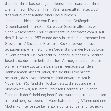
diese um ihren kostspieligen Lebensstil zu finanzieren, ihren
Ehemann zum Mord an ihrem Vater angestiftet hatte. Doch
dies war nur der Anfang einer unglaublichen
Lebensgeschichte, die von Flucht aus dem Gefängnis,
Drogenhandel im großen Stil bis zur Spionin alles bot, was
einen waschechten Thriller ausmacht. In der Nacht vom 8. auf
den 9. November 1957 wurde der stinkreiche Unternehmer Léo
Geisser mit 7 Stichen in Brust und Rücken sowie massiven
Schlägen mit einem stumpfen Gegenstand in der Rue du Lyon
in Genf getötet. Der Verdacht fiel schnell auf dessen Tochter
Josette, da diese ein beträchtliches Vermögen erbte. Josette
war eine kleine Lolita, die bereits im Teenageralter den
Bankbeamten Richard Bauer, den sie nur Dicky nannte,
heiratete, da sie von diesem ein Kind erwartete. Am 14.
November 1953 fand die Hochzeit statt, die zugleich eine
Möglichkeit war, aus ihrem lieblosen Elternhaus zu fliehen.
Denn nach der Scheidung ihrer Eltern wurde Josette von diesen
hin- und hergeschoben. Ihr Vater hatte ständig Affären und ihre
Mutter konnte Josette keine Zuneigung, sondern nur Schecks