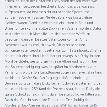
schenken. Nach der Heirat mit Dicky starb dessen Vater, was
ihnen einen Geldsegen bescherte. Doch das Erbe war rasch
aufgebraucht, da Josette nicht nur schnelle Sportautos,
sondern auch reinrassige Pferde liebte, was kostspielige
Hobbys waren. Damit sie weiterhin ein Leben in Saus und
Braus führten konnte, sollte Dicky ihren Vater ermorden. Dafür
reiste dieser nach Marseille, um sich dort eine Waffe zu
besorgen, damit er Josettes Vater töten konnte. Am 8.
November war es endlich soweit, Dicky hatte seinen
Schwiegervater getötet. Josette war zum Tatzeitpunkt 21 Jahre
alt und mit einem ihrer Liebhaber unterwegs. Als Dicky ihr den
Mord beichtete, gestand sie ihm ihre Affäre und half ihm bei
der Spurenbeseitigung, was ihr später im Mordprozess zum
Verhängnis wurde. Die Ermittlungen zogen sich zwei Jahre lang
hin bis der Genfer Strafverfolgungsbehörde eindeutige
Beweise vorlagen, dass Dicky seinen Schwiegervater ermordet
hatte. Im Herbst 1959 fand der Prozess statt, in dem Dicky die
ganze Schuld auf sich nahm, da er Josette völlig verfallen war.
Doch das Gericht sah beide Ehepartner für schuldig des
Mordes an Léo Geisser an, so dass 1961 Richard Bauer zu 15