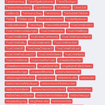
Tatortsonntag
TatortSpekulationen
TatortStuttgart
Tatortuntersuchung
TatortWeimar
TatortWien
TatortZeit
TedBundy
Terroranschlag
Terrorismus
TheSodderChildren
Thriller
ThrillerLesen
TimeTravelDetective
TirolerMysterien
TödlicheKulisse
Totschlag
ToxischeWahrheit
TrueCrimeAddict
TrueCrimeAusstellungen
TrueCrimeAutoren
TrueCrimeBlogs
TrueCrimeBücher
TrueCrimeCommunity
TrueCrimeDeutschland
TrueCrimeDoku
TrueCrimeEvents
TrueCrimeFandom
TrueCrimeGift
TrueCrimeÖsterreich
TrueCrimePodcast
TrueCrimePodcastsCH
TrueCrimeSchweiz
TrueCrimeSerie
TrueCrimeStories
TrueCrimeYouTube
Umweltverbrechen
Umweltverschmutzung
UngeklärteFälle
UngeklärteFälleSchweiz
UnsolvedEurope
UnsolvedMystery
UnterschätztesGift
UrbanLegendsAustria
Vandalismus
VerboteneLiebe
Verbrechen
VerbrechenDerMächtigen
VerbrechenIm19Jahrhundert
VerbrechenInBerlin
VerbrecheninDeutschland
VerbrechenInWien
VerbrechenUndStrafe
VerbrechenVonNebenan
Verbrecherjagd
Vergewaltigung
VergifteteLiebe
Vermisstenfälle