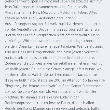
Behörden verfolgten sie nicht und ließen Josette, die sich nun
Jean Baker nannte, zusammen mit ihrer Freundin als
Pferdetrainerin in New Mexico und Kalifornien leben. Alles
schien perfekt. Die USA drängte darauf den
Auslieferungsantrag der Schweiz zurückzuziehen, da Josette
vor der Vendetta der Drogenmafia in Europa nicht sicher war
und da das FBI sein Versprechen nicht brechen wollte. Denn
zukünftige Whistleblower könnten dadurch abgeschreckt
werden. Dann kam es zu einer spektakulären Wende als anno
1981 der Boss der Drogenbande, den einst Josette verraten
hatte, starb, so dass sie nichts mehr zu befürchten hatte.
Zudem war die Schweiz in der Geiselaffäre in Teheran wichtig,
weshalb Josette Bauer in die Schweiz ausgeliefert wurde, wo
sie ihre restliche Haftstrafe absitzen musste. Nachdem sie
diese verbüßt hatte, stellte sie 2001 im Alter von 65 Jahren ihre
Biografie „Une femme en cavale“ auf der Genfer Buchmesse
vor, wo sie vom Publikum als Hure beschimpft wurde. Der
Nachhall der damals als Hexe und Luder in der
Boulevardpresse titulierten Josette Bauer, die nach allen
Regeln der Kunst Männer um ihren Verstand gebracht hatte,