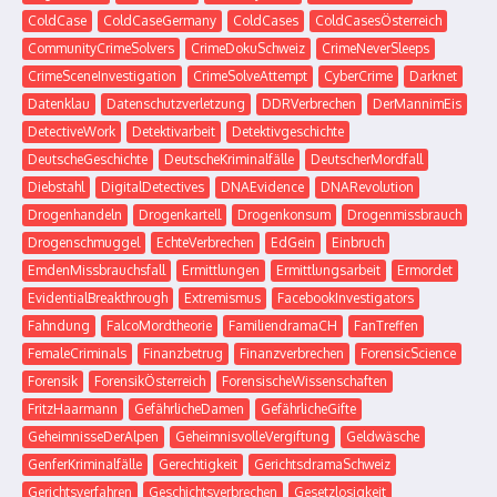
ColdCase
ColdCaseGermany
ColdCases
ColdCasesÖsterreich
CommunityCrimeSolvers
CrimeDokuSchweiz
CrimeNeverSleeps
CrimeSceneInvestigation
CrimeSolveAttempt
CyberCrime
Darknet
Datenklau
Datenschutzverletzung
DDRVerbrechen
DerMannimEis
DetectiveWork
Detektivarbeit
Detektivgeschichte
DeutscheGeschichte
DeutscheKriminalfälle
DeutscherMordfall
Diebstahl
DigitalDetectives
DNAEvidence
DNARevolution
Drogenhandeln
Drogenkartell
Drogenkonsum
Drogenmissbrauch
Drogenschmuggel
EchteVerbrechen
EdGein
Einbruch
EmdenMissbrauchsfall
Ermittlungen
Ermittlungsarbeit
Ermordet
EvidentialBreakthrough
Extremismus
FacebookInvestigators
Fahndung
FalcoMordtheorie
FamiliendramaCH
FanTreffen
FemaleCriminals
Finanzbetrug
Finanzverbrechen
ForensicScience
Forensik
ForensikÖsterreich
ForensischeWissenschaften
FritzHaarmann
GefährlicheDamen
GefährlicheGifte
GeheimnisseDerAlpen
GeheimnisvolleVergiftung
Geldwäsche
GenferKriminalfälle
Gerechtigkeit
GerichtsdramaSchweiz
Gerichtsverfahren
Geschichtsverbrechen
Gesetzlosigkeit