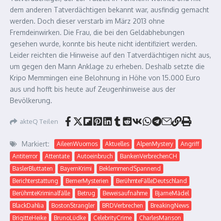
dem anderen Tatverdächtigen bekannt war, ausfindig gemacht
werden. Doch dieser verstarb im März 2013 ohne
Fremdeinwirken. Die Frau, die bei den Geldabhebungen
gesehen wurde, konnte bis heute nicht identifiziert werden.
Leider reichten die Hinweise auf den Tatverdächtigen nicht aus,
um gegen den Mann Anklage zu erheben. Deshalb setzte die
Kripo Memmingen eine Belohnung in Höhe von 15.000 Euro
aus und hofft bis heute auf Zeugenhinweise aus der
Bevölkerung.
akteQ Teilen
Markiert:
AileenWuornos
Aktuelles
AlpenMystery
Angriff
Antiterror
Attentate
Autoeinbruch
BankenVerbrechenCH
BaslerBluttaten
BayernKrimi
BeklemmendSpannend
Berichterstattung
BernerMysterien
BerühmteFälleDeutschland
BerühmteKriminalfälle
Betrug
Beweisaufnahme
BjarneMädel
BlackDahlia
BostonStrangler
BRDVerbrechen
BreakingNews
BrigitteHeike
BrunoLüdke
CelebrityCrime
CharlesManson