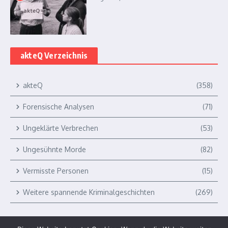
akteQ Verzeichnis
akteQ
(358)
Forensische Analysen
(71)
Ungeklärte Verbrechen
(53)
Ungesühnte Morde
(82)
Vermisste Personen
(15)
Weitere spannende Kriminalgeschichten
(269)