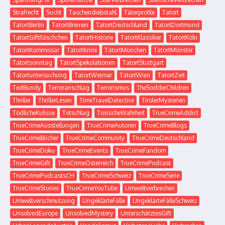
Strafrecht
Sucht
Taschendiebstahl
Täterprofile
Tatort
TatortBerlin
TatortBremen
TatortDeutschland
TatortDortmund
TatortGiftfläschchen
TatortHistorie
TatortKlassiker
TatortKöln
TatortKommissar
TatortKrimi
TatortMünchen
TatortMünster
Tatortsonntag
TatortSpekulationen
TatortStuttgart
Tatortuntersuchung
TatortWeimar
TatortWien
TatortZeit
TedBundy
Terroranschlag
Terrorismus
TheSodderChildren
Thriller
ThrillerLesen
TimeTravelDetective
TirolerMysterien
TödlicheKulisse
Totschlag
ToxischeWahrheit
TrueCrimeAddict
TrueCrimeAusstellungen
TrueCrimeAutoren
TrueCrimeBlogs
TrueCrimeBücher
TrueCrimeCommunity
TrueCrimeDeutschland
TrueCrimeDoku
TrueCrimeEvents
TrueCrimeFandom
TrueCrimeGift
TrueCrimeÖsterreich
TrueCrimePodcast
TrueCrimePodcastsCH
TrueCrimeSchweiz
TrueCrimeSerie
TrueCrimeStories
TrueCrimeYouTube
Umweltverbrechen
Umweltverschmutzung
UngeklärteFälle
UngeklärteFälleSchweiz
UnsolvedEurope
UnsolvedMystery
UnterschätztesGift