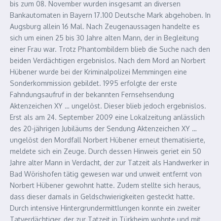
bis zum 08. November wurden insgesamt an diversen
Bankautomaten in Bayern 17.100 Deutsche Mark abgehoben. In
Augsburg allein 16 Mal. Nach Zeugenaussagen handelte es
sich um einen 25 bis 30 Jahre alten Mann, der in Begleitung
einer Frau war. Trotz Phantombildern blieb die Suche nach den
beiden Verdächtigen ergebnislos. Nach dem Mord an Norbert
Hübener wurde bei der Kriminalpolizei Memmingen eine
Sonderkommission gebildet. 1995 erfolgte der erste
Fahndungsaufruf in der bekannten Fernsehsendung
Aktenzeichen XY … ungelöst. Dieser blieb jedoch ergebnislos.
Erst als am 24. September 2009 eine Lokalzeitung anlässlich
des 20-jährigen Jubiläums der Sendung Aktenzeichen XY …
ungelöst den Mordfall Norbert Hübener erneut thematisierte,
meldete sich ein Zeuge. Durch dessen Hinweis geriet ein 50
Jahre alter Mann in Verdacht, der zur Tatzeit als Handwerker in
Bad Wörishofen tätig gewesen war und unweit entfernt von
Norbert Hübener gewohnt hatte. Zudem stellte sich heraus,
dass dieser damals in Geldschwierigkeiten gesteckt hatte.
Durch intensive Hintergrundermittlungen konnte ein zweiter
Tatverdächtiger, der zur Tatzeit in Türkheim wohnte und mit