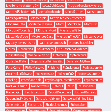
LiveBerichterstattungCH
LocalColdCases
MagdaGoebbelsMystery
ManfredScharfenorth
Menschenhandel
MilieuStudien
Missbrauch
MissingAustria
MissMarple
MittelalterlicheVerbrechen
ModerneGifte
ModerneSklaverei
Mord
Mordfälle
Mordlust
MordundTotschlag
MünchenMord
MysteriöseFälle
MysteriöseTode
MysteriousCase
MysteryInTheUSA
MysteryLover
MysteryLoversAustria
NataschaKampusch
Naturschutzdelikt
Neues
NordicNoir
NSUProzess
OldCaseNewEvidence
OnlineBetrug
OnlineSleuthing
Opferhilfe
Opferschutz
OpferUndTäter
OrganisierteKriminalität
ÖsterreichMythen
PeterKürten
PhilipMarlowe
Phishing
Plünderung
PodcastJunkie
PolitThrillerSchweiz
Polizeieinsatz
Polizeiruf110
ProfilerÖsterreich
Profiling
PromiSkandale
PsychologieDerVerbrechen
Psychothriller
Radikalisierung
Ransomware
RateMit
Raub
Raubüberfall
Rauschgift
Rechtsmedizin
RedditDetectives
RichardRamirez
SagenUndMärchen
SchuldUndSühne
SchweizerKriminalfälle
Serienmörder
Sexhandel
SherlockHolmes
SicherLeben
SpannungPur
Spurensuche
StarVerbrechen
SteirischeVerbrechen