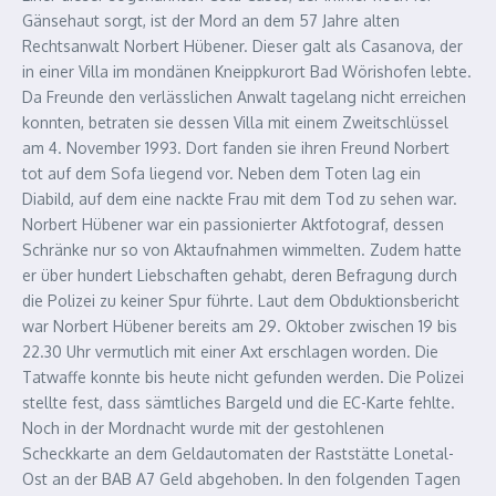
Gänsehaut sorgt, ist der Mord an dem 57 Jahre alten
Rechtsanwalt Norbert Hübener. Dieser galt als Casanova, der
in einer Villa im mondänen Kneippkurort Bad Wörishofen lebte.
Da Freunde den verlässlichen Anwalt tagelang nicht erreichen
konnten, betraten sie dessen Villa mit einem Zweitschlüssel
am 4. November 1993. Dort fanden sie ihren Freund Norbert
tot auf dem Sofa liegend vor. Neben dem Toten lag ein
Diabild, auf dem eine nackte Frau mit dem Tod zu sehen war.
Norbert Hübener war ein passionierter Aktfotograf, dessen
Schränke nur so von Aktaufnahmen wimmelten. Zudem hatte
er über hundert Liebschaften gehabt, deren Befragung durch
die Polizei zu keiner Spur führte. Laut dem Obduktionsbericht
war Norbert Hübener bereits am 29. Oktober zwischen 19 bis
22.30 Uhr vermutlich mit einer Axt erschlagen worden. Die
Tatwaffe konnte bis heute nicht gefunden werden. Die Polizei
stellte fest, dass sämtliches Bargeld und die EC-Karte fehlte.
Noch in der Mordnacht wurde mit der gestohlenen
Scheckkarte an dem Geldautomaten der Raststätte Lonetal-
Ost an der BAB A7 Geld abgehoben. In den folgenden Tagen