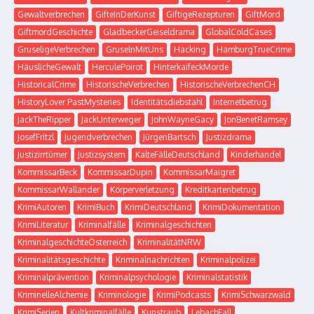
Gewaltverbrechen
GifteInDerKunst
GiftigeRezepturen
GiftMord
GiftmordGeschichte
GladbeckerGeiseldrama
GlobalColdCases
GruseligeVerbrechen
GruselnMitUns
Hacking
HamburgTrueCrime
HäuslicheGewalt
HerculePoirot
HinterkaifeckMorde
HistoricalCrime
HistorischeVerbrechen
HistorischeVerbrechenCH
HistoryLover PastMysteries
Identitätsdiebstahl
Internetbetrug
JackTheRipper
JackUnterweger
JohnWayneGacy
JonBenetRamsey
JosefFritzl
Jugendverbrechen
JürgenBartsch
Justizdrama
Justizirrtümer
Justizsystem
KalteFälleDeutschland
Kinderhandel
KommissarBeck
KommissarDupin
KommissarMaigret
KommissarWallander
Körperverletzung
Kreditkartenbetrug
KrimiAutoren
KrimiBuch
KrimiDeutschland
KrimiDokumentation
KrimiLiteratur
Kriminalfälle
Kriminalgeschichten
KriminalgeschichteÖsterreich
KriminalitätNRW
Kriminalitätsgeschichte
Kriminalnachrichten
Kriminalpolizei
Kriminalprävention
Kriminalpsychologie
Kriminalstatistik
KriminelleAlchemie
Kriminologie
KrimiPodcasts
KrimiSchwarzwald
KrimiSerien
Kultkriminalfälle
Kunstraub
LebachFall