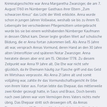
Kriminalgeschichte war Anna Margaretha Zwanziger, die am 7.
August 1760 im Nürnberger Gasthaus ihrer Eltern „Zum
schwarzen Kreuz“ das Licht der Welt erblickte. Anna wurde
schon in jungen Jahren Vollwaise, weshalb sie bis zu ihrem 10.
Lebensjahr bei verschiedenen Pflegemüttern untergebracht
wurde bis sie bei einem wohlhabenden Nürnberger Kaufmann
in dessen Obhut kam. Dieser legte großen Wert auf schulische
Bildung, die er Anna fortan zukommen ließ. Als Anna 15 Jahre
alt war, versprach Annas Vormund, deren Hand an den 30 Jahre
alten Unteroffizier und späteren Notar Zwanziger. Anna
heiratete diesen aber erst am 15. Oktober 1778. Zu diesem
Zeitpunkt war Anna 19 Jahre alt. Die Ehe war nicht sehr
glücklich, da ihr Ehemann häufig zur Flasche griff und das Geld
im Wirtshaus verprasste. Als Anna 21 Jahre alt und somit
volljährig war, zahlte ihr das Vormundschaftsgericht ihr Erbe
von ihrem Vater aus. Fortan lebte das Ehepaar, das mittlerweile
zwei Kinder gezeugt hatte, in Saus und Braus. Doch bereits
nach zwei Jahren war vom Vermögen ihres Vaters nichts mehr
übrig. Das Ehepaar stritt sich deswegen oft, da Annas