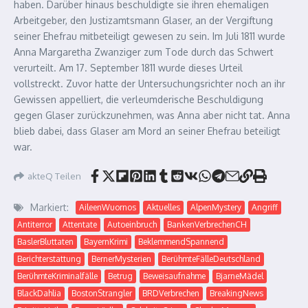
haben. Darüber hinaus beschuldigte sie ihren ehemaligen
Arbeitgeber, den Justizamtsmann Glaser, an der Vergiftung
seiner Ehefrau mitbeteiligt gewesen zu sein. Im Juli 1811 wurde
Anna Margaretha Zwanziger zum Tode durch das Schwert
verurteilt. Am 17. September 1811 wurde dieses Urteil
vollstreckt. Zuvor hatte der Untersuchungsrichter noch an ihr
Gewissen appelliert, die verleumderische Beschuldigung
gegen Glaser zurückzunehmen, was Anna aber nicht tat. Anna
blieb dabei, dass Glaser am Mord an seiner Ehefrau beteiligt
war.
akteQ Teilen
Markiert:
AileenWuornos
Aktuelles
AlpenMystery
Angriff
Antiterror
Attentate
Autoeinbruch
BankenVerbrechenCH
BaslerBluttaten
BayernKrimi
BeklemmendSpannend
Berichterstattung
BernerMysterien
BerühmteFälleDeutschland
BerühmteKriminalfälle
Betrug
Beweisaufnahme
BjarneMädel
BlackDahlia
BostonStrangler
BRDVerbrechen
BreakingNews