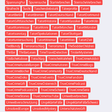
SpannungPur
Spurensuche
StarVerbrechen
SteirischeVerbrechen
Strafrecht
Sucht
Taschendiebstahl
Täterprofile
Tatort
TatortBerlin
TatortBremen
TatortDeutschland
TatortDortmund
TatortGiftfläschchen
TatortHistorie
TatortKlassiker
TatortKöln
TatortKommissar
TatortKrimi
TatortMünchen
TatortMünster
Tatortsonntag
TatortSpekulationen
TatortStuttgart
Tatortuntersuchung
TatortWeimar
TatortWien
TatortZeit
TedBundy
Terroranschlag
Terrorismus
TheSodderChildren
Thriller
ThrillerLesen
TimeTravelDetective
TirolerMysterien
TödlicheKulisse
Totschlag
ToxischeWahrheit
TrueCrimeAddict
TrueCrimeAusstellungen
TrueCrimeAutoren
TrueCrimeBlogs
TrueCrimeBücher
TrueCrimeCommunity
TrueCrimeDeutschland
TrueCrimeDoku
TrueCrimeEvents
TrueCrimeFandom
TrueCrimeGift
TrueCrimeÖsterreich
TrueCrimePodcast
TrueCrimePodcastsCH
TrueCrimeSchweiz
TrueCrimeSerie
TrueCrimeStories
TrueCrimeYouTube
Umweltverbrechen
Umweltverschmutzung
UngeklärteFälle
UngeklärteFälleSchweiz
UnsolvedEurope
UnsolvedMystery
UnterschätztesGift