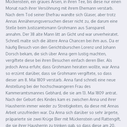
Mückenstein, ein graues Arsen, in ihren Tee, bis diese nur einen
Monat nach ihrer Versöhnung mit ihrem Ehemann verstarb.
Nach dem Tod seiner Ehefrau wandte sich Glaser, aber trotz
Annas Annäherungsversuchen dieser nicht zu, die darum eine
Stelle beim Justizamtsmann Grohmann aus Sanspareil
annahm. Der 38 alte Mann litt an Gicht und war unverheiratet.
Schnell malte sich die ältere Anna Chancen bei ihm aus. Da er
häufig Besuch von den Gerichtsburschen Lorenz und Johann
Dorsch bekam, die sich über Anna gern lustig machten,
vergiftete diese bei ihren Besuchen einfach deren Bier. Als
jedoch Anna erfuhr, dass Grohmann heiraten wollte, war Anna
so erzürnt darüber, dass sie Grohmann vergiftete, so dass
dieser am 8. Mai 1809 verstarb. Anna fand schnell eine neue
Anstellung bei der hochschwangeren Frau des
Kammeramtsmannes Gebhard, die sie am 13. Mai 1809 antrat.
Nach der Geburt des Kindes kam es zwischen Anna und ihrer
Hausherrin immer wieder zu Streitigkeiten, da diese mit Annas
Arbeit unzufrieden war. Da Anna sich darüber so sehr ärgerte,
präparierte sie zwei Krüge Bier mit Mückenstein und Rattengift,
die sie ihrer Hausherrin zu trinken gab, so dass diese am 20.