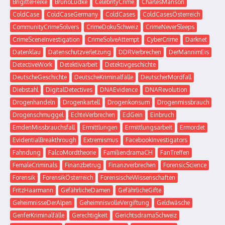
BrigitteHeike
BrunoLüdke
CelebrityCrime
CharlesManson
ColdCase
ColdCaseGermany
ColdCases
ColdCasesÖsterreich
CommunityCrimeSolvers
CrimeDokuSchweiz
CrimeNeverSleeps
CrimeSceneInvestigation
CrimeSolveAttempt
CyberCrime
Darknet
Datenklau
Datenschutzverletzung
DDRVerbrechen
DerMannimEis
DetectiveWork
Detektivarbeit
Detektivgeschichte
DeutscheGeschichte
DeutscheKriminalfälle
DeutscherMordfall
Diebstahl
DigitalDetectives
DNAEvidence
DNARevolution
Drogenhandeln
Drogenkartell
Drogenkonsum
Drogenmissbrauch
Drogenschmuggel
EchteVerbrechen
EdGein
Einbruch
EmdenMissbrauchsfall
Ermittlungen
Ermittlungsarbeit
Ermordet
EvidentialBreakthrough
Extremismus
FacebookInvestigators
Fahndung
FalcoMordtheorie
FamiliendramaCH
FanTreffen
FemaleCriminals
Finanzbetrug
Finanzverbrechen
ForensicScience
Forensik
ForensikÖsterreich
ForensischeWissenschaften
FritzHaarmann
GefährlicheDamen
GefährlicheGifte
GeheimnisseDerAlpen
GeheimnisvolleVergiftung
Geldwäsche
GenferKriminalfälle
Gerechtigkeit
GerichtsdramaSchweiz