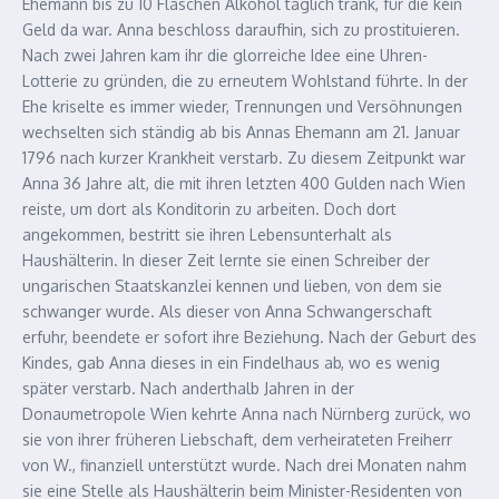
Ehemann bis zu 10 Flaschen Alkohol täglich trank, für die kein
Geld da war. Anna beschloss daraufhin, sich zu prostituieren.
Nach zwei Jahren kam ihr die glorreiche Idee eine Uhren-
Lotterie zu gründen, die zu erneutem Wohlstand führte. In der
Ehe kriselte es immer wieder, Trennungen und Versöhnungen
wechselten sich ständig ab bis Annas Ehemann am 21. Januar
1796 nach kurzer Krankheit verstarb. Zu diesem Zeitpunkt war
Anna 36 Jahre alt, die mit ihren letzten 400 Gulden nach Wien
reiste, um dort als Konditorin zu arbeiten. Doch dort
angekommen, bestritt sie ihren Lebensunterhalt als
Haushälterin. In dieser Zeit lernte sie einen Schreiber der
ungarischen Staatskanzlei kennen und lieben, von dem sie
schwanger wurde. Als dieser von Anna Schwangerschaft
erfuhr, beendete er sofort ihre Beziehung. Nach der Geburt des
Kindes, gab Anna dieses in ein Findelhaus ab, wo es wenig
später verstarb. Nach anderthalb Jahren in der
Donaumetropole Wien kehrte Anna nach Nürnberg zurück, wo
sie von ihrer früheren Liebschaft, dem verheirateten Freiherr
von W., finanziell unterstützt wurde. Nach drei Monaten nahm
sie eine Stelle als Haushälterin beim Minister-Residenten von