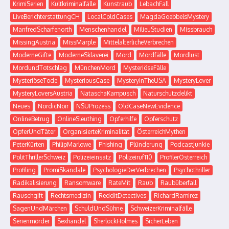
KrimiSerien
Kultkriminalfälle
Kunstraub
LebachFall
LiveBerichterstattungCH
LocalColdCases
MagdaGoebbelsMystery
ManfredScharfenorth
Menschenhandel
MilieuStudien
Missbrauch
MissingAustria
MissMarple
MittelalterlicheVerbrechen
ModerneGifte
ModerneSklaverei
Mord
Mordfälle
Mordlust
MordundTotschlag
MünchenMord
MysteriöseFälle
MysteriöseTode
MysteriousCase
MysteryInTheUSA
MysteryLover
MysteryLoversAustria
NataschaKampusch
Naturschutzdelikt
Neues
NordicNoir
NSUProzess
OldCaseNewEvidence
OnlineBetrug
OnlineSleuthing
Opferhilfe
Opferschutz
OpferUndTäter
OrganisierteKriminalität
ÖsterreichMythen
PeterKürten
PhilipMarlowe
Phishing
Plünderung
PodcastJunkie
PolitThrillerSchweiz
Polizeieinsatz
Polizeiruf110
ProfilerÖsterreich
Profiling
PromiSkandale
PsychologieDerVerbrechen
Psychothriller
Radikalisierung
Ransomware
RateMit
Raub
Raubüberfall
Rauschgift
Rechtsmedizin
RedditDetectives
RichardRamirez
SagenUndMärchen
SchuldUndSühne
SchweizerKriminalfälle
Serienmörder
Sexhandel
SherlockHolmes
SicherLeben