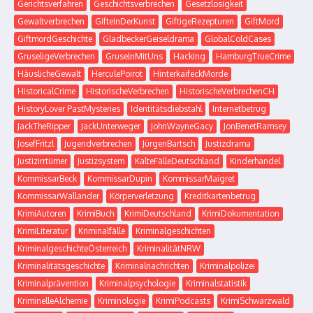
Gerichtsverfahren
Geschichtsverbrechen
Gesetzlosigkeit
Gewaltverbrechen
GifteInDerKunst
GiftigeRezepturen
GiftMord
GiftmordGeschichte
GladbeckerGeiseldrama
GlobalColdCases
GruseligeVerbrechen
GruselnMitUns
Hacking
HamburgTrueCrime
HäuslicheGewalt
HerculePoirot
HinterkaifeckMorde
HistoricalCrime
HistorischeVerbrechen
HistorischeVerbrechenCH
HistoryLover PastMysteries
Identitätsdiebstahl
Internetbetrug
JackTheRipper
JackUnterweger
JohnWayneGacy
JonBenetRamsey
JosefFritzl
Jugendverbrechen
JürgenBartsch
Justizdrama
Justizirrtümer
Justizsystem
KalteFälleDeutschland
Kinderhandel
KommissarBeck
KommissarDupin
KommissarMaigret
KommissarWallander
Körperverletzung
Kreditkartenbetrug
KrimiAutoren
KrimiBuch
KrimiDeutschland
KrimiDokumentation
KrimiLiteratur
Kriminalfälle
Kriminalgeschichten
KriminalgeschichteÖsterreich
KriminalitätNRW
Kriminalitätsgeschichte
Kriminalnachrichten
Kriminalpolizei
Kriminalprävention
Kriminalpsychologie
Kriminalstatistik
KriminelleAlchemie
Kriminologie
KrimiPodcasts
KrimiSchwarzwald