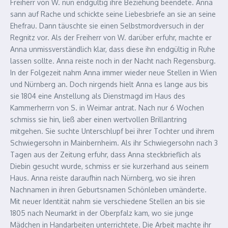
Freiherr von W. nun endgültig ihre Beziehung beendete. Anna
sann auf Rache und schickte seine Liebesbriefe an sie an seine
Ehefrau. Dann täuschte sie einen Selbstmordversuch in der
Regnitz vor. Als der Freiherr von W. darüber erfuhr, machte er
Anna unmissverständlich klar, dass diese ihn endgültig in Ruhe
lassen sollte. Anna reiste noch in der Nacht nach Regensburg.
In der Folgezeit nahm Anna immer wieder neue Stellen in Wien
und Nürnberg an. Doch nirgends hielt Anna es lange aus bis
sie 1804 eine Anstellung als Dienstmagd im Haus des
Kammerherrn von S. in Weimar antrat. Nach nur 6 Wochen
schmiss sie hin, ließ aber einen wertvollen Brillantring
mitgehen. Sie suchte Unterschlupf bei ihrer Tochter und ihrem
Schwiegersohn in Mainbernheim. Als ihr Schwiegersohn nach 3
Tagen aus der Zeitung erfuhr, dass Anna steckbrieflich als
Diebin gesucht wurde, schmiss er sie kurzerhand aus seinem
Haus. Anna reiste daraufhin nach Nürnberg, wo sie ihren
Nachnamen in ihren Geburtsnamen Schönleben umänderte.
Mit neuer Identität nahm sie verschiedene Stellen an bis sie
1805 nach Neumarkt in der Oberpfalz kam, wo sie junge
Mädchen in Handarbeiten unterrichtete. Die Arbeit machte ihr