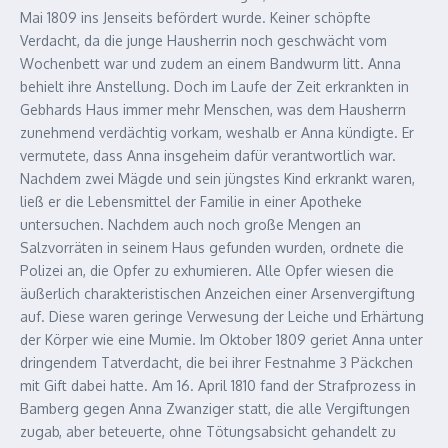
Mai 1809 ins Jenseits befördert wurde. Keiner schöpfte
Verdacht, da die junge Hausherrin noch geschwächt vom
Wochenbett war und zudem an einem Bandwurm litt. Anna
behielt ihre Anstellung. Doch im Laufe der Zeit erkrankten in
Gebhards Haus immer mehr Menschen, was dem Hausherrn
zunehmend verdächtig vorkam, weshalb er Anna kündigte. Er
vermutete, dass Anna insgeheim dafür verantwortlich war.
Nachdem zwei Mägde und sein jüngstes Kind erkrankt waren,
ließ er die Lebensmittel der Familie in einer Apotheke
untersuchen. Nachdem auch noch große Mengen an
Salzvorräten in seinem Haus gefunden wurden, ordnete die
Polizei an, die Opfer zu exhumieren. Alle Opfer wiesen die
äußerlich charakteristischen Anzeichen einer Arsenvergiftung
auf. Diese waren geringe Verwesung der Leiche und Erhärtung
der Körper wie eine Mumie. Im Oktober 1809 geriet Anna unter
dringendem Tatverdacht, die bei ihrer Festnahme 3 Päckchen
mit Gift dabei hatte. Am 16. April 1810 fand der Strafprozess in
Bamberg gegen Anna Zwanziger statt, die alle Vergiftungen
zugab, aber beteuerte, ohne Tötungsabsicht gehandelt zu