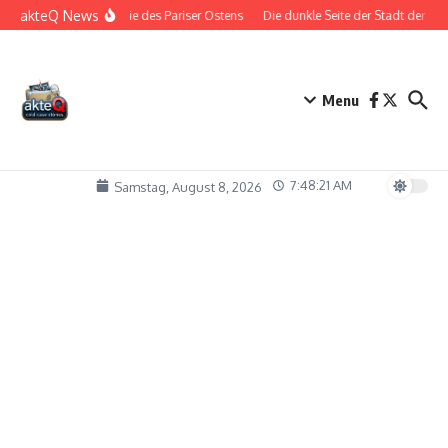
Zum Inhalt springen
akteQ News
Die Bestie des Pariser Ostens
Die dunkle Seite der Stadt der Liebe
Menu
7:48:22 AM
Samstag, August 8, 2026