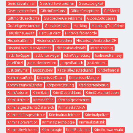
Gerichtsverfahren
Geschichtsverbrechen
Gesetzlosigkeit
Gewaltverbrechen
GifteInDerKunst
GiftigeRezepturen
GiftMord
GiftmordGeschichte
GladbeckerGeiseldrama
GlobalColdCases
GruseligeVerbrechen
GruselnMitUns
Hacking
HamburgTrueCrime
HäuslicheGewalt
HerculePoirot
HinterkaifeckMorde
HistoricalCrime
HistorischeVerbrechen
HistorischeVerbrechenCH
HistoryLover PastMysteries
Identitätsdiebstahl
Internetbetrug
JackTheRipper
JackUnterweger
JohnWayneGacy
JonBenetRamsey
JosefFritzl
Jugendverbrechen
JürgenBartsch
Justizdrama
Justizirrtümer
Justizsystem
KalteFälleDeutschland
Kinderhandel
KommissarBeck
KommissarDupin
KommissarMaigret
KommissarWallander
Körperverletzung
Kreditkartenbetrug
KrimiAutoren
KrimiBuch
KrimiDeutschland
KrimiDokumentation
KrimiLiteratur
Kriminalfälle
Kriminalgeschichten
KriminalgeschichteÖsterreich
KriminalitätNRW
Kriminalitätsgeschichte
Kriminalnachrichten
Kriminalpolizei
Kriminalprävention
Kriminalpsychologie
Kriminalstatistik
KriminelleAlchemie
Kriminologie
KrimiPodcasts
KrimiSchwarzwald