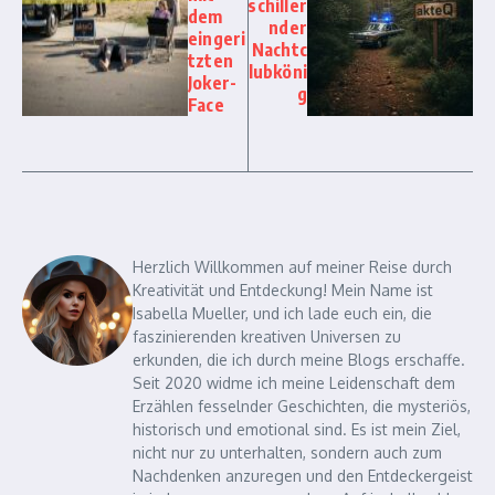
schiller
dem
nder
eingeri
Nachtc
tzten
lubköni
Joker-
g
Face
Herzlich Willkommen auf meiner Reise durch
Kreativität und Entdeckung! Mein Name ist
Isabella Mueller, und ich lade euch ein, die
faszinierenden kreativen Universen zu
erkunden, die ich durch meine Blogs erschaffe.
Seit 2020 widme ich meine Leidenschaft dem
Erzählen fesselnder Geschichten, die mysteriös,
historisch und emotional sind. Es ist mein Ziel,
nicht nur zu unterhalten, sondern auch zum
Nachdenken anzuregen und den Entdeckergeist