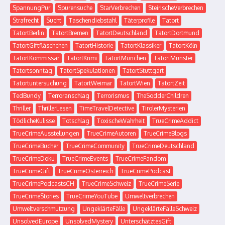
SpannungPur
Spurensuche
StarVerbrechen
SteirischeVerbrechen
Strafrecht
Sucht
Taschendiebstahl
Täterprofile
Tatort
TatortBerlin
TatortBremen
TatortDeutschland
TatortDortmund
TatortGiftfläschchen
TatortHistorie
TatortKlassiker
TatortKöln
TatortKommissar
TatortKrimi
TatortMünchen
TatortMünster
Tatortsonntag
TatortSpekulationen
TatortStuttgart
Tatortuntersuchung
TatortWeimar
TatortWien
TatortZeit
TedBundy
Terroranschlag
Terrorismus
TheSodderChildren
Thriller
ThrillerLesen
TimeTravelDetective
TirolerMysterien
TödlicheKulisse
Totschlag
ToxischeWahrheit
TrueCrimeAddict
TrueCrimeAusstellungen
TrueCrimeAutoren
TrueCrimeBlogs
TrueCrimeBücher
TrueCrimeCommunity
TrueCrimeDeutschland
TrueCrimeDoku
TrueCrimeEvents
TrueCrimeFandom
TrueCrimeGift
TrueCrimeÖsterreich
TrueCrimePodcast
TrueCrimePodcastsCH
TrueCrimeSchweiz
TrueCrimeSerie
TrueCrimeStories
TrueCrimeYouTube
Umweltverbrechen
Umweltverschmutzung
UngeklärteFälle
UngeklärteFälleSchweiz
UnsolvedEurope
UnsolvedMystery
UnterschätztesGift