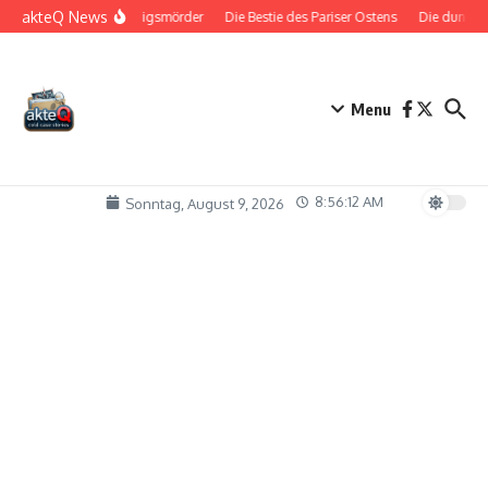
Zum Inhalt springen
akteQ News
Der Königsmörder
Die Bestie des Pariser Ostens
Die dunkle Se
Menu
8:56:13 AM
Sonntag, August 9, 2026