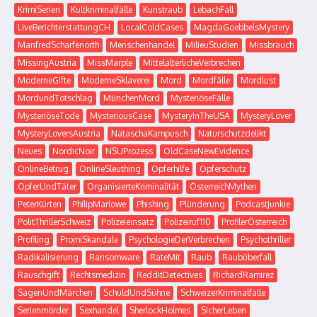
KrimiSerien
Kultkriminalfälle
Kunstraub
LebachFall
LiveBerichterstattungCH
LocalColdCases
MagdaGoebbelsMystery
ManfredScharfenorth
Menschenhandel
MilieuStudien
Missbrauch
MissingAustria
MissMarple
MittelalterlicheVerbrechen
ModerneGifte
ModerneSklaverei
Mord
Mordfälle
Mordlust
MordundTotschlag
MünchenMord
MysteriöseFälle
MysteriöseTode
MysteriousCase
MysteryInTheUSA
MysteryLover
MysteryLoversAustria
NataschaKampusch
Naturschutzdelikt
Neues
NordicNoir
NSUProzess
OldCaseNewEvidence
OnlineBetrug
OnlineSleuthing
Opferhilfe
Opferschutz
OpferUndTäter
OrganisierteKriminalität
ÖsterreichMythen
PeterKürten
PhilipMarlowe
Phishing
Plünderung
PodcastJunkie
PolitThrillerSchweiz
Polizeieinsatz
Polizeiruf110
ProfilerÖsterreich
Profiling
PromiSkandale
PsychologieDerVerbrechen
Psychothriller
Radikalisierung
Ransomware
RateMit
Raub
Raubüberfall
Rauschgift
Rechtsmedizin
RedditDetectives
RichardRamirez
SagenUndMärchen
SchuldUndSühne
SchweizerKriminalfälle
Serienmörder
Sexhandel
SherlockHolmes
SicherLeben