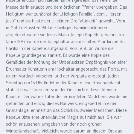
Kapelle endlich nach sieben Jahren geweiht, das Feiern der
Messe darin erlaubt und dem örtlichen Pfarrer übergeben. Das
Heiligtum war zunächst der „Heiligen Familie“, dem „Herzen
Jesu“ und bis heute der „Heiligen Dreifaltigkeit“ geweiht. Vom
in Gold gefassten Bild der heiligen Familie im Inneren
abgeleitet wurde sie Jesus-Maria-Joseph-Kapelle genannt. Im
Jahre 1897 wurde der Josephaltar aus der alten Pfarrkirche St.
Cäcilia in der Kapelle aufgebaut. Von 1950 an wurde die
Kapelle grundlegend saniert. Es wurde eine Kopie des
Gemäldes der Krönung der Unbefleckten Empfängnis von einer
Bruchsaler Künstlerin am Hochaltar angebracht, das Portal mit
einem Vordach versehen und der Vorplatz angelegt. Jeden
Sonntag um 15 Uhr findet in der Kapelle eine Rosenandacht
statt. Ich war fasziniert von der Geschichte dieser kleinen
Kapelle. Der wahre Täter des ermordeten Mädchens wurde nie
gefunden und einzig dieses Bauwerk, eingebettet in einer
Grünanlage, erinnert an das Schicksal zweier Menschen. Diese
Kapelle übte eine unerklärliche Magie auf mich aus. Sie war
schön anzusehen, umgeben von der noch grünen
Winterlandschaft. Vielleicht wurde darum an diesem Ort das