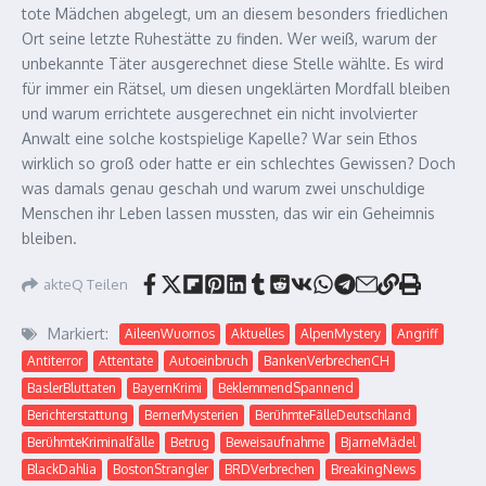
tote Mädchen abgelegt, um an diesem besonders friedlichen
Ort seine letzte Ruhestätte zu finden. Wer weiß, warum der
unbekannte Täter ausgerechnet diese Stelle wählte. Es wird
für immer ein Rätsel, um diesen ungeklärten Mordfall bleiben
und warum errichtete ausgerechnet ein nicht involvierter
Anwalt eine solche kostspielige Kapelle? War sein Ethos
wirklich so groß oder hatte er ein schlechtes Gewissen? Doch
was damals genau geschah und warum zwei unschuldige
Menschen ihr Leben lassen mussten, das wir ein Geheimnis
bleiben.
akteQ Teilen
Markiert:
AileenWuornos
Aktuelles
AlpenMystery
Angriff
Antiterror
Attentate
Autoeinbruch
BankenVerbrechenCH
BaslerBluttaten
BayernKrimi
BeklemmendSpannend
Berichterstattung
BernerMysterien
BerühmteFälleDeutschland
BerühmteKriminalfälle
Betrug
Beweisaufnahme
BjarneMädel
BlackDahlia
BostonStrangler
BRDVerbrechen
BreakingNews