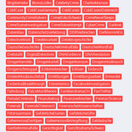
BrigitteHeike
BrunoLüdke
CelebrityCrime
CharlesManson
ColdCase
ColdCaseGermany
ColdCases
ColdCasesÖsterreich
CommunityCrimeSolvers
CrimeDokuSchweiz
CrimeNeverSleeps
CrimeSceneInvestigation
CrimeSolveAttempt
CyberCrime
Darknet
Datenklau
Datenschutzverletzung
DDRVerbrechen
DerMannimEis
DetectiveWork
Detektivarbeit
Detektivgeschichte
DeutscheGeschichte
DeutscheKriminalfälle
DeutscherMordfall
Diebstahl
DigitalDetectives
DNAEvidence
DNARevolution
Drogenhandeln
Drogenkartell
Drogenkonsum
Drogenmissbrauch
Drogenschmuggel
EchteVerbrechen
EdGein
Einbruch
EmdenMissbrauchsfall
Ermittlungen
Ermittlungsarbeit
Ermordet
EvidentialBreakthrough
Extremismus
FacebookInvestigators
Fahndung
FalcoMordtheorie
FamiliendramaCH
FanTreffen
FemaleCriminals
Finanzbetrug
Finanzverbrechen
ForensicScience
Forensik
ForensikÖsterreich
ForensischeWissenschaften
FritzHaarmann
GefährlicheDamen
GefährlicheGifte
GeheimnisseDerAlpen
GeheimnisvolleVergiftung
Geldwäsche
GenferKriminalfälle
Gerechtigkeit
GerichtsdramaSchweiz