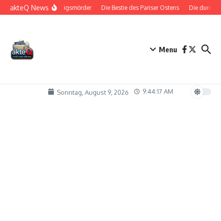
Zum Inhalt springen
akteQ News
Der Königsmörder
Die Bestie des Pariser Ostens
Die dunkle Se
Menu
9:44:18 AM
Sonntag, August 9, 2026