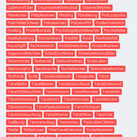
OpferUndTäter
OrganisierteKriminalität
ÖsterreichMythen
PeterKürten
PhilipMarlowe
Phishing
Plünderung
PodcastJunkie
PolitThrillerSchweiz
Polizeieinsatz
Polizeiruf110
ProfilerÖsterreich
Profiling
PromiSkandale
PsychologieDerVerbrechen
Psychothriller
Radikalisierung
Ransomware
RateMit
Raub
Raubüberfall
Rauschgift
Rechtsmedizin
RedditDetectives
RichardRamirez
SagenUndMärchen
SchuldUndSühne
SchweizerKriminalfälle
Serienmörder
Sexhandel
SherlockHolmes
SicherLeben
SpannungPur
Spurensuche
StarVerbrechen
SteirischeVerbrechen
Strafrecht
Sucht
Taschendiebstahl
Täterprofile
Tatort
TatortBerlin
TatortBremen
TatortDeutschland
TatortDortmund
TatortGiftfläschchen
TatortHistorie
TatortKlassiker
TatortKöln
TatortKommissar
TatortKrimi
TatortMünchen
TatortMünster
Tatortsonntag
TatortSpekulationen
TatortStuttgart
Tatortuntersuchung
TatortWeimar
TatortWien
TatortZeit
TedBundy
Terroranschlag
Terrorismus
TheSodderChildren
Thriller
ThrillerLesen
TimeTravelDetective
TirolerMysterien