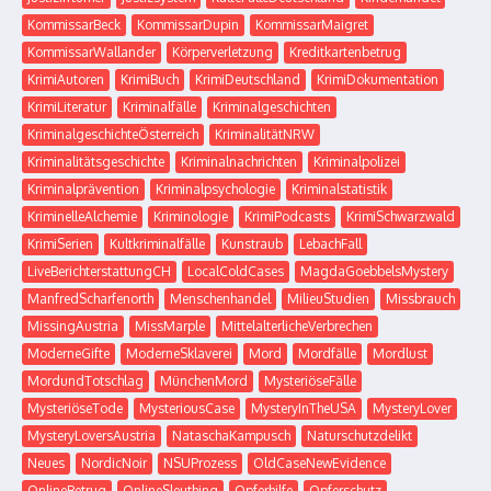
KommissarBeck
KommissarDupin
KommissarMaigret
KommissarWallander
Körperverletzung
Kreditkartenbetrug
KrimiAutoren
KrimiBuch
KrimiDeutschland
KrimiDokumentation
KrimiLiteratur
Kriminalfälle
Kriminalgeschichten
KriminalgeschichteÖsterreich
KriminalitätNRW
Kriminalitätsgeschichte
Kriminalnachrichten
Kriminalpolizei
Kriminalprävention
Kriminalpsychologie
Kriminalstatistik
KriminelleAlchemie
Kriminologie
KrimiPodcasts
KrimiSchwarzwald
KrimiSerien
Kultkriminalfälle
Kunstraub
LebachFall
LiveBerichterstattungCH
LocalColdCases
MagdaGoebbelsMystery
ManfredScharfenorth
Menschenhandel
MilieuStudien
Missbrauch
MissingAustria
MissMarple
MittelalterlicheVerbrechen
ModerneGifte
ModerneSklaverei
Mord
Mordfälle
Mordlust
MordundTotschlag
MünchenMord
MysteriöseFälle
MysteriöseTode
MysteriousCase
MysteryInTheUSA
MysteryLover
MysteryLoversAustria
NataschaKampusch
Naturschutzdelikt
Neues
NordicNoir
NSUProzess
OldCaseNewEvidence
OnlineBetrug
OnlineSleuthing
Opferhilfe
Opferschutz