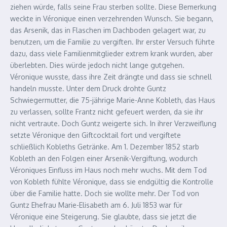
ziehen würde, falls seine Frau sterben sollte. Diese Bemerkung
weckte in Véronique einen verzehrenden Wunsch. Sie begann,
das Arsenik, das in Flaschen im Dachboden gelagert war, zu
benutzen, um die Familie zu vergiften. Ihr erster Versuch führte
dazu, dass viele Familienmitglieder extrem krank wurden, aber
überlebten. Dies würde jedoch nicht lange gutgehen.
Véronique wusste, dass ihre Zeit drängte und dass sie schnell
handeln musste. Unter dem Druck drohte Guntz
Schwiegermutter, die 75-jährige Marie-Anne Kobleth, das Haus
zu verlassen, sollte Frantz nicht gefeuert werden, da sie ihr
nicht vertraute. Doch Guntz weigerte sich. In ihrer Verzweiflung
setzte Véronique den Giftcocktail fort und vergiftete
schließlich Kobleths Getränke. Am 1. Dezember 1852 starb
Kobleth an den Folgen einer Arsenik-Vergiftung, wodurch
Véroniques Einfluss im Haus noch mehr wuchs. Mit dem Tod
von Kobleth fühlte Véronique, dass sie endgültig die Kontrolle
über die Familie hatte. Doch sie wollte mehr. Der Tod von
Guntz Ehefrau Marie-Elisabeth am 6. Juli 1853 war für
Véronique eine Steigerung. Sie glaubte, dass sie jetzt die