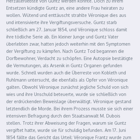
Herzallerliebste von Guntz werden könnte. Doch zu ihrem
Entsetzen kündigte Guntz an, eine andere Frau heiraten zu
wollen. Wütend und enttäuscht strahlte Véronique dies aus
und intensivierte ihre Vergiftungsversuche. Guntz starb
schließlich am 27. Januar 1854, und Véronique schloss damit
ihre tödliche Serie ab. Ein kleiner Junge und Guntz Vater
überlebten zwar, hatten jedoch weiterhin mit den Symptomen
der Vergiftung zu kämpfen. Nach Guntz Tod begannen die
Dorfbewohner, Verdacht zu schöpfen. Eine Autopsie bestätigte
die Vermutungen, als Arsenik in Guntz Organen gefunden
wurde. Schnell wurden auch die Überreste von Kobleth und
Ruhlmann untersucht, die ebenfalls als Opfer von Véronique
galten. Obwohl Véronique zunächst jegliche Schuld von sich
wies und ihre Unschuld beteuerte, wurde sie schließlich von
der erdrückenden Beweislage überwältigt. Véronique gestand
letztendlich die Morde. Bei ihrem Prozess musste sie sich einer
intensiven Befragung durch den Staatsanwalt M. Dubois
stellen. Trotz ihrer Abweisung der Fragen, warum sie Guntz
vergiftet hatte, wurde sie für schuldig befunden. Am 17. Juni
1854 fällte das Gericht das Urteil: Véronique Frantz wurde zum