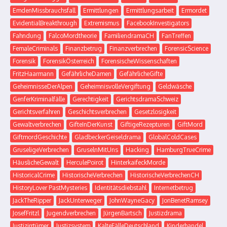
EmdenMissbrauchsfall
Ermittlungen
Ermittlungsarbeit
Ermordet
EvidentialBreakthrough
Extremismus
FacebookInvestigators
Fahndung
FalcoMordtheorie
FamiliendramaCH
FanTreffen
FemaleCriminals
Finanzbetrug
Finanzverbrechen
ForensicScience
Forensik
ForensikÖsterreich
ForensischeWissenschaften
FritzHaarmann
GefährlicheDamen
GefährlicheGifte
GeheimnisseDerAlpen
GeheimnisvolleVergiftung
Geldwäsche
GenferKriminalfälle
Gerechtigkeit
GerichtsdramaSchweiz
Gerichtsverfahren
Geschichtsverbrechen
Gesetzlosigkeit
Gewaltverbrechen
GifteInDerKunst
GiftigeRezepturen
GiftMord
GiftmordGeschichte
GladbeckerGeiseldrama
GlobalColdCases
GruseligeVerbrechen
GruselnMitUns
Hacking
HamburgTrueCrime
HäuslicheGewalt
HerculePoirot
HinterkaifeckMorde
HistoricalCrime
HistorischeVerbrechen
HistorischeVerbrechenCH
HistoryLover PastMysteries
Identitätsdiebstahl
Internetbetrug
JackTheRipper
JackUnterweger
JohnWayneGacy
JonBenetRamsey
JosefFritzl
Jugendverbrechen
JürgenBartsch
Justizdrama
Justizirrtümer
Justizsystem
KalteFälleDeutschland
Kinderhandel