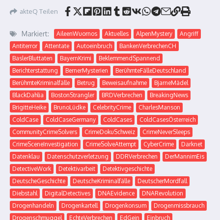
akteQ Teilen
Markiert:
AileenWuornos
Aktuelles
AlpenMystery
Angriff
Antiterror
Attentate
Autoeinbruch
BankenVerbrechenCH
BaslerBluttaten
BayernKrimi
BeklemmendSpannend
Berichterstattung
BernerMysterien
BerühmteFälleDeutschland
BerühmteKriminalfälle
Betrug
Beweisaufnahme
BjarneMädel
BlackDahlia
BostonStrangler
BRDVerbrechen
BreakingNews
BrigitteHeike
BrunoLüdke
CelebrityCrime
CharlesManson
ColdCase
ColdCaseGermany
ColdCases
ColdCasesÖsterreich
CommunityCrimeSolvers
CrimeDokuSchweiz
CrimeNeverSleeps
CrimeSceneInvestigation
CrimeSolveAttempt
CyberCrime
Darknet
Datenklau
Datenschutzverletzung
DDRVerbrechen
DerMannimEis
DetectiveWork
Detektivarbeit
Detektivgeschichte
DeutscheGeschichte
DeutscheKriminalfälle
DeutscherMordfall
Diebstahl
DigitalDetectives
DNAEvidence
DNARevolution
Drogenhandeln
Drogenkartell
Drogenkonsum
Drogenmissbrauch
Drogenschmuggel
EchteVerbrechen
EdGein
Einbruch