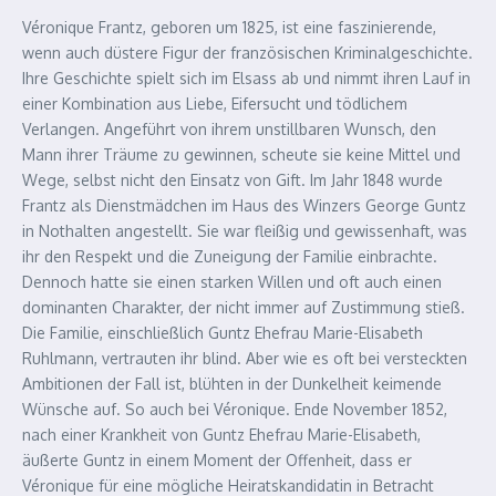
Véronique Frantz, geboren um 1825, ist eine faszinierende,
wenn auch düstere Figur der französischen Kriminalgeschichte.
Ihre Geschichte spielt sich im Elsass ab und nimmt ihren Lauf in
einer Kombination aus Liebe, Eifersucht und tödlichem
Verlangen. Angeführt von ihrem unstillbaren Wunsch, den
Mann ihrer Träume zu gewinnen, scheute sie keine Mittel und
Wege, selbst nicht den Einsatz von Gift. Im Jahr 1848 wurde
Frantz als Dienstmädchen im Haus des Winzers George Guntz
in Nothalten angestellt. Sie war fleißig und gewissenhaft, was
ihr den Respekt und die Zuneigung der Familie einbrachte.
Dennoch hatte sie einen starken Willen und oft auch einen
dominanten Charakter, der nicht immer auf Zustimmung stieß.
Die Familie, einschließlich Guntz Ehefrau Marie-Elisabeth
Ruhlmann, vertrauten ihr blind. Aber wie es oft bei versteckten
Ambitionen der Fall ist, blühten in der Dunkelheit keimende
Wünsche auf. So auch bei Véronique. Ende November 1852,
nach einer Krankheit von Guntz Ehefrau Marie-Elisabeth,
äußerte Guntz in einem Moment der Offenheit, dass er
Véronique für eine mögliche Heiratskandidatin in Betracht