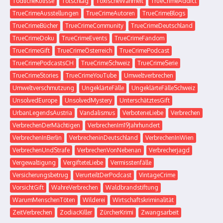
TödlicheKulisse
Totschlag
ToxischeWahrheit
TrueCrimeAddict
TrueCrimeAusstellungen
TrueCrimeAutoren
TrueCrimeBlogs
TrueCrimeBücher
TrueCrimeCommunity
TrueCrimeDeutschland
TrueCrimeDoku
TrueCrimeEvents
TrueCrimeFandom
TrueCrimeGift
TrueCrimeÖsterreich
TrueCrimePodcast
TrueCrimePodcastsCH
TrueCrimeSchweiz
TrueCrimeSerie
TrueCrimeStories
TrueCrimeYouTube
Umweltverbrechen
Umweltverschmutzung
UngeklärteFälle
UngeklärteFälleSchweiz
UnsolvedEurope
UnsolvedMystery
UnterschätztesGift
UrbanLegendsAustria
Vandalismus
VerboteneLiebe
Verbrechen
VerbrechenDerMächtigen
VerbrechenIm19Jahrhundert
VerbrechenInBerlin
VerbrecheninDeutschland
VerbrechenInWien
VerbrechenUndStrafe
VerbrechenVonNebenan
Verbrecherjagd
Vergewaltigung
VergifteteLiebe
Vermisstenfälle
Versicherungsbetrug
VerurteiltDerPodcast
VintageCrime
VorsichtGift
WahreVerbrechen
Waldbrandstiftung
WarumMenschenTöten
Wilderei
Wirtschaftskriminalität
ZeitVerbrechen
ZodiacKiller
ZürcherKrimi
Zwangsarbeit