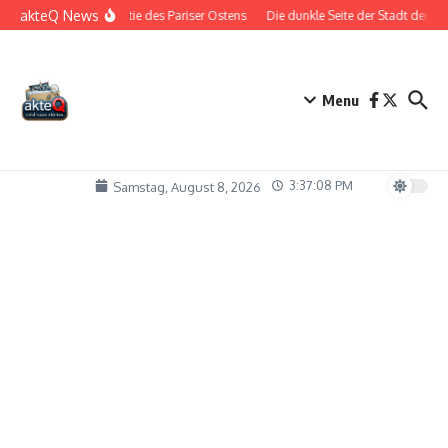
Zum Inhalt springen
akteQ News
Die Bestie des Pariser Ostens
Die dunkle Seite der Stadt der Lieb
Menu
3:37:09 PM
Samstag, August 8, 2026