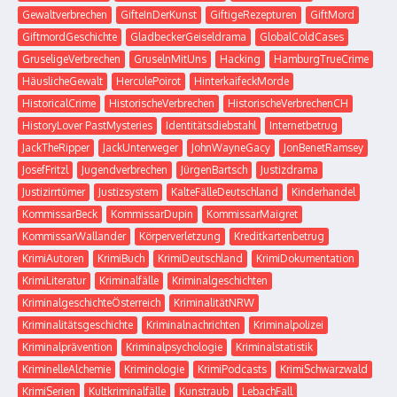
Gewaltverbrechen
GifteInDerKunst
GiftigeRezepturen
GiftMord
GiftmordGeschichte
GladbeckerGeiseldrama
GlobalColdCases
GruseligeVerbrechen
GruselnMitUns
Hacking
HamburgTrueCrime
HäuslicheGewalt
HerculePoirot
HinterkaifeckMorde
HistoricalCrime
HistorischeVerbrechen
HistorischeVerbrechenCH
HistoryLover PastMysteries
Identitätsdiebstahl
Internetbetrug
JackTheRipper
JackUnterweger
JohnWayneGacy
JonBenetRamsey
JosefFritzl
Jugendverbrechen
JürgenBartsch
Justizdrama
Justizirrtümer
Justizsystem
KalteFälleDeutschland
Kinderhandel
KommissarBeck
KommissarDupin
KommissarMaigret
KommissarWallander
Körperverletzung
Kreditkartenbetrug
KrimiAutoren
KrimiBuch
KrimiDeutschland
KrimiDokumentation
KrimiLiteratur
Kriminalfälle
Kriminalgeschichten
KriminalgeschichteÖsterreich
KriminalitätNRW
Kriminalitätsgeschichte
Kriminalnachrichten
Kriminalpolizei
Kriminalprävention
Kriminalpsychologie
Kriminalstatistik
KriminelleAlchemie
Kriminologie
KrimiPodcasts
KrimiSchwarzwald
KrimiSerien
Kultkriminalfälle
Kunstraub
LebachFall