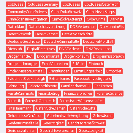
ColdCase
ColdCaseGermany
ColdCases
ColdCasesÖsterreich
CommunityCrimeSolvers
CrimeDokuSchweiz
CrimeNeverSleeps
CrimeSceneInvestigation
CrimeSolveAttempt
CyberCrime
Darknet
Datenklau
Datenschutzverletzung
DDRVerbrechen
DerMannimEis
DetectiveWork
Detektivarbeit
Detektivgeschichte
DeutscheGeschichte
DeutscheKriminalfälle
DeutscherMordfall
Diebstahl
DigitalDetectives
DNAEvidence
DNARevolution
Drogenhandeln
Drogenkartell
Drogenkonsum
Drogenmissbrauch
Drogenschmuggel
EchteVerbrechen
EdGein
Einbruch
EmdenMissbrauchsfall
Ermittlungen
Ermittlungsarbeit
Ermordet
EvidentialBreakthrough
Extremismus
FacebookInvestigators
Fahndung
FalcoMordtheorie
FamiliendramaCH
FanTreffen
FemaleCriminals
Finanzbetrug
Finanzverbrechen
ForensicScience
Forensik
ForensikÖsterreich
ForensischeWissenschaften
FritzHaarmann
GefährlicheDamen
GefährlicheGifte
GeheimnisseDerAlpen
GeheimnisvolleVergiftung
Geldwäsche
GenferKriminalfälle
Gerechtigkeit
GerichtsdramaSchweiz
Gerichtsverfahren
Geschichtsverbrechen
Gesetzlosigkeit