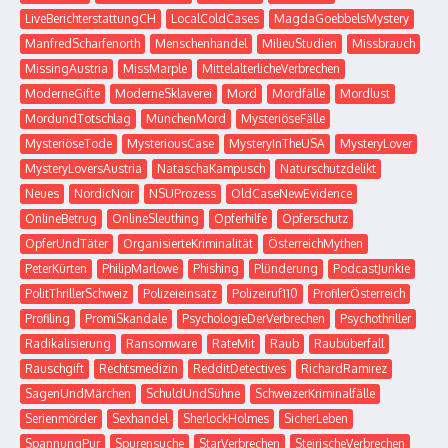
LiveBerichterstattungCH
LocalColdCases
MagdaGoebbelsMystery
ManfredScharfenorth
Menschenhandel
MilieuStudien
Missbrauch
MissingAustria
MissMarple
MittelalterlicheVerbrechen
ModerneGifte
ModerneSklaverei
Mord
Mordfälle
Mordlust
MordundTotschlag
MünchenMord
MysteriöseFälle
MysteriöseTode
MysteriousCase
MysteryInTheUSA
MysteryLover
MysteryLoversAustria
NataschaKampusch
Naturschutzdelikt
Neues
NordicNoir
NSUProzess
OldCaseNewEvidence
OnlineBetrug
OnlineSleuthing
Opferhilfe
Opferschutz
OpferUndTäter
OrganisierteKriminalität
ÖsterreichMythen
PeterKürten
PhilipMarlowe
Phishing
Plünderung
PodcastJunkie
PolitThrillerSchweiz
Polizeieinsatz
Polizeiruf110
ProfilerÖsterreich
Profiling
PromiSkandale
PsychologieDerVerbrechen
Psychothriller
Radikalisierung
Ransomware
RateMit
Raub
Raubüberfall
Rauschgift
Rechtsmedizin
RedditDetectives
RichardRamirez
SagenUndMärchen
SchuldUndSühne
SchweizerKriminalfälle
Serienmörder
Sexhandel
SherlockHolmes
SicherLeben
SpannungPur
Spurensuche
StarVerbrechen
SteirischeVerbrechen