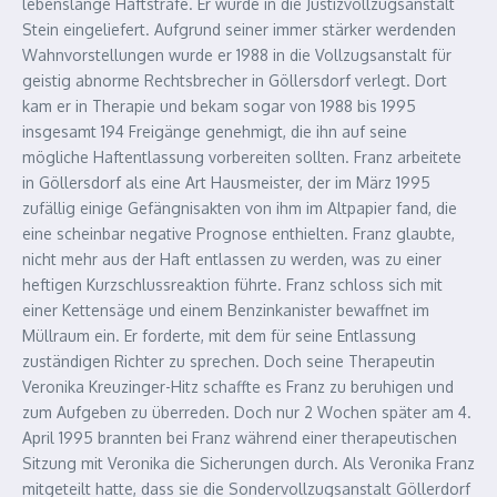
lebenslange Haftstrafe. Er wurde in die Justizvollzugsanstalt
Stein eingeliefert. Aufgrund seiner immer stärker werdenden
Wahnvorstellungen wurde er 1988 in die Vollzugsanstalt für
geistig abnorme Rechtsbrecher in Göllersdorf verlegt. Dort
kam er in Therapie und bekam sogar von 1988 bis 1995
insgesamt 194 Freigänge genehmigt, die ihn auf seine
mögliche Haftentlassung vorbereiten sollten. Franz arbeitete
in Göllersdorf als eine Art Hausmeister, der im März 1995
zufällig einige Gefängnisakten von ihm im Altpapier fand, die
eine scheinbar negative Prognose enthielten. Franz glaubte,
nicht mehr aus der Haft entlassen zu werden, was zu einer
heftigen Kurzschlussreaktion führte. Franz schloss sich mit
einer Kettensäge und einem Benzinkanister bewaffnet im
Müllraum ein. Er forderte, mit dem für seine Entlassung
zuständigen Richter zu sprechen. Doch seine Therapeutin
Veronika Kreuzinger-Hitz schaffte es Franz zu beruhigen und
zum Aufgeben zu überreden. Doch nur 2 Wochen später am 4.
April 1995 brannten bei Franz während einer therapeutischen
Sitzung mit Veronika die Sicherungen durch. Als Veronika Franz
mitgeteilt hatte, dass sie die Sondervollzugsanstalt Göllerdorf