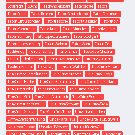
Strafrecht
Sucht
Taschendiebstahl
Täterprofile
Tatort
TatortBerlin
TatortBremen
TatortDeutschland
TatortDortmund
TatortGiftfläschchen
TatortHistorie
TatortKlassiker
TatortKöln
TatortKommissar
TatortKrimi
TatortMünchen
TatortMünster
Tatortsonntag
TatortSpekulationen
TatortStuttgart
Tatortuntersuchung
TatortWeimar
TatortWien
TatortZeit
TedBundy
Terroranschlag
Terrorismus
TheSodderChildren
Thriller
ThrillerLesen
TimeTravelDetective
TirolerMysterien
TödlicheKulisse
Totschlag
ToxischeWahrheit
TrueCrimeAddict
TrueCrimeAusstellungen
TrueCrimeAutoren
TrueCrimeBlogs
TrueCrimeBücher
TrueCrimeCommunity
TrueCrimeDeutschland
TrueCrimeDoku
TrueCrimeEvents
TrueCrimeFandom
TrueCrimeGift
TrueCrimeÖsterreich
TrueCrimePodcast
TrueCrimePodcastsCH
TrueCrimeSchweiz
TrueCrimeSerie
TrueCrimeStories
TrueCrimeYouTube
Umweltverbrechen
Umweltverschmutzung
UngeklärteFälle
UngeklärteFälleSchweiz
UnsolvedEurope
UnsolvedMystery
UnterschätztesGift
UrbanLegendsAustria
Vandalismus
VerboteneLiebe
Verbrechen