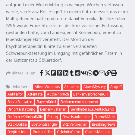
aufgrund einer Weiterbildung in wenigen Wochen verlassen
werde, sah Franz Rot. Er griff zu einem Cuttermesser, das er im
Müll gefunden hatte und tötete damit Veronika. Im Dezember
1995 wurde Franz Stockreiter, der kurz vor seiner Entlassung
gestanden hatte, vom Landesgericht Korneuburg erneut zu
lebenslanger Haft verurteilt. Der Mord an der
Psychotherapeutin führte zu einer veränderten
Schwerpunktsetzung im Umgang mit gefährlichen Tätern in
der Justizanstalt Göllersdorf.
akteQ Teilen
Markiert:
AileenWuornos
Aktuelles
AlpenMystery
Angriff
Antiterror
Attentate
Autoeinbruch
BankenVerbrechenCH
BaslerBluttaten
BayernKrimi
BeklemmendSpannend
Berichterstattung
BernerMysterien
BerühmteFälleDeutschland
BerühmteKriminalfälle
Betrug
Beweisaufnahme
BjarneMädel
BlackDahlia
BostonStrangler
BRDVerbrechen
BreakingNews
BrigitteHeike
BrunoLüdke
CelebrityCrime
CharlesManson